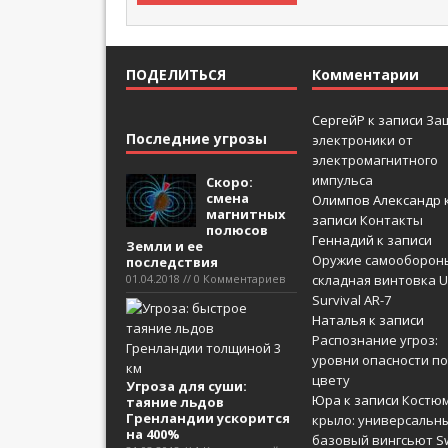
ПОДЕЛИТЬСЯ
Комментарии
СергейР
к записи
За
Последние угрозы
электроники от
электромагнитного
импульса
Скоро:
смена
Олимпов Александр
магнитных
записи
Контакты
полюсов
Геннадий
к записи
Земли и ее
Оружие самооборон
последствия
01.04.2018 // 0 Комментариев
складная винтовка U
Survival AR-7
Наталья
к записи
Распознание угроз:
уровни опасности по
цвету
Угроза для суши:
Юра
к записи
Костюм
таяние льдов
Гренландии ускорится
крыло: универсальн
на 400%
базовый вингсьют Sw