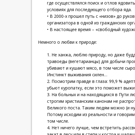
где осуществлялся поиск и отлов ядовит
условиях для последующего отбора яда.
• В 2000-х прошел путь с «низов» до рук
организатора в одной из гражданских орг
• В настоящее время – «свободный худож
Немного о любви к природе:
1. Не ханжа, люблю природу, но даже буд
травоеды (вегетарианцы) для добычи про
убивают и кушают мясо, в том числе сыро
Инстинкт выживания силен…
2. Посмотрим правде в глаза: 99,9 % аде
убьют куропатку, если это поможет выжит
3. На больных и на находящихся в Пути 
строгим христианским канонам не распро
Великого поста. Таким людям можно (и ну
Потому исходим из реальности и говорим
том числе.
4. Нет ничего лучше, чем встретить рассв
закат в лесу или в степи у костра и шалаш