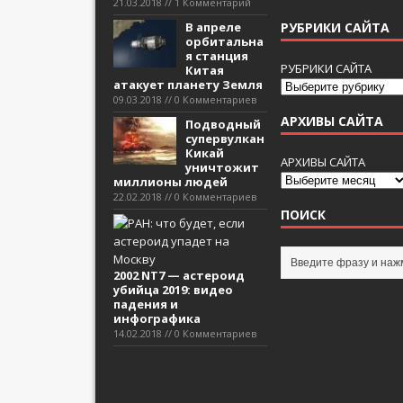
21.03.2018 // 1 Комментарий
В апреле
РУБРИКИ САЙТА
орбитальна
я станция
РУБРИКИ САЙТА
Китая
атакует планету Земля
09.03.2018 // 0 Комментариев
АРХИВЫ САЙТА
Подводный
супервулкан
Кикай
АРХИВЫ САЙТА
уничтожит
миллионы людей
22.02.2018 // 0 Комментариев
ПОИСК
2002 NT7 — астероид
убийца 2019: видео
падения и
инфографика
14.02.2018 // 0 Комментариев