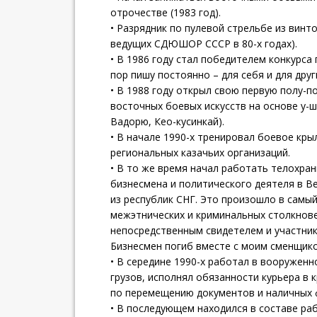
отрочестве (1983 год).
• Разрядник по пулевой стрельбе из винто
ведущих СДЮШОР СССР в 80-х годах).
• В 1986 году стал победителем конкурса 
пор пишу постоянно – для себя и для друг
• В 1988 году открыл свою первую полу-
восточных боевых искусств на основе у-шу
Вадорю, Кео-кусинкай).
• В начале 1990-х тренировал боевое кры
региональных казачьих организаций.
• В то же время начал работать телохра
бизнесмена и политического деятеля в В
из республик СНГ. Это произошло в самы
межэтнических и криминальных столкнове
непосредственным свидетелем и участник
Бизнесмен погиб вместе с моим сменщик
• В середине 1990-х работал в вооружен
грузов, исполнял обязанности курьера в
по перемещению документов и наличных 
• В последующем находился в составе ра