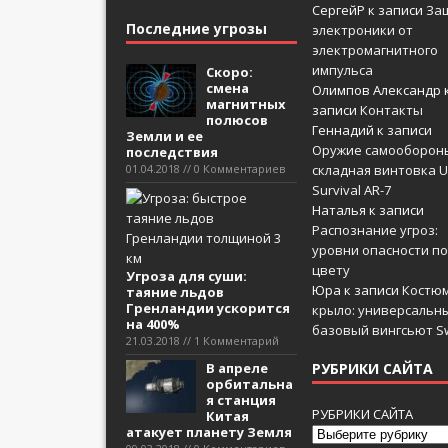
СергейР
к записи
За
Последние угрозы
электроники от
электромагнитного
импульса
Скоро:
смена
Олимпов Александр
магнитных
записи
Контакты
полюсов
Геннадий
к записи
Земли и ее
Оружие самооборон
последствия
01.04.2018 // 0 Комментариев
складная винтовка U
Survival AR-7
Наталья
к записи
Распознание угроз:
уровни опасности по
цвету
Угроза для суши:
Юра
к записи
Костюм
таяние льдов
Гренландии ускорится
крыло: универсальн
на 400%
базовый вингсьют Sw
21.03.2018 // 1 Комментарий
В апреле
РУБРИКИ САЙТА
орбитальна
я станция
РУБРИКИ САЙТА
Китая
атакует планету Земля