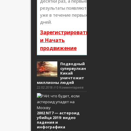
десятки раз, а первые
результаты появляются
уже в течение первых 7
дней.
Зарегистрироваться
и Начать
продвижение
Подводный
супервулкан
Кикай
уничтожит
миллионы людей
22.02.2018 // 0 Комментариев
2002 NT7 — астероид
убийца 2019: видео
падения и
инфографика