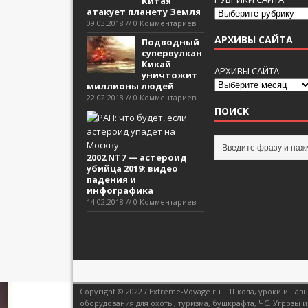
Китая
атакует планету Земля
09.03.2018 // 0 Комментариев
АРХИВЫ САЙТА
Подводный
супервулкан
Кикай
АРХИВЫ САЙТА
уничтожит
миллионы людей
22.02.2018 // 0 Комментариев
ПОИСК
2002 NT7 — астероид
убийца 2019: видео
падения и
инфографика
14.02.2018 // 0 Комментариев
Copyright © 2022 / Extreme-Voyage.ru | Школа, уроки и н
оборудования для охоты, туризма, бушкрафта, ЧС. Угрозы и