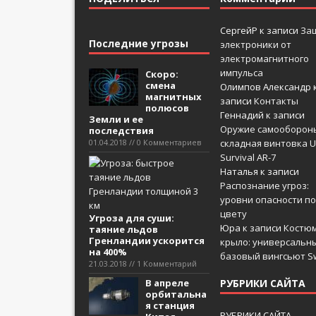
СергейР
к записи
За
Последние угрозы
электроники от
электромагнитного
импульса
Скоро:
смена
Олимпов Александр
магнитных
записи
Контакты
полюсов
Геннадий
к записи
Земли и ее
Оружие самооборон
последствия
01.04.2018 // 0 Комментариев
складная винтовка U
Survival AR-7
Наталья
к записи
Распознание угроз:
уровни опасности по
цвету
Угроза для суши:
Юра
к записи
Костюм
таяние льдов
Гренландии ускорится
крыло: универсальн
на 400%
базовый вингсьют Sw
21.03.2018 // 1 Комментарий
В апреле
РУБРИКИ САЙТА
орбитальна
я станция
РУБРИКИ САЙТА