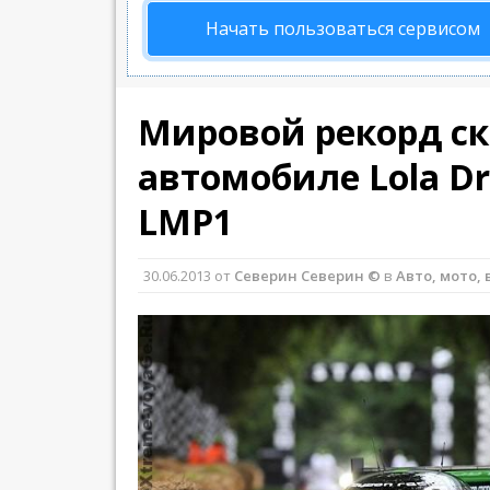
Начать пользоваться сервисом
Мировой рекорд ск
автомобиле Lola D
LMP1
30.06.2013
от
Северин Северин ©
в
Авто, мото, 