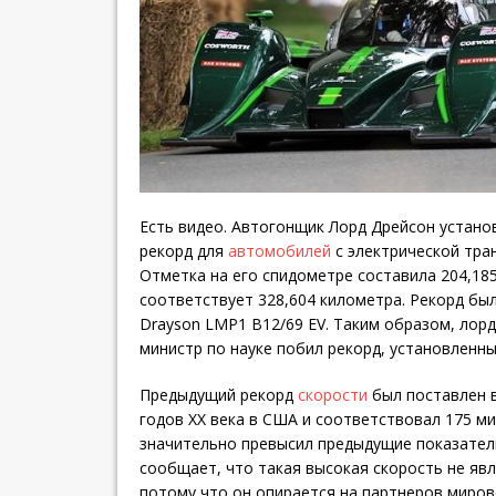
Есть видео. Автогонщик Лорд Дрейсон устан
рекорд для
автомобилей
с электрической тран
Отметка на его спидометре составила 204,185
соответствует 328,604 километра. Рекорд был
Drayson LMP1 B12/69 EV. Таким образом, лор
министр по науке побил рекорд, установленны
Предыдущий рекорд
скорости
был поставлен в
годов ХХ века в США и соответствовал 175 м
значительно превысил предыдущие показател
сообщает, что такая высокая скорость не яв
потому что он опирается на партнеров мирово