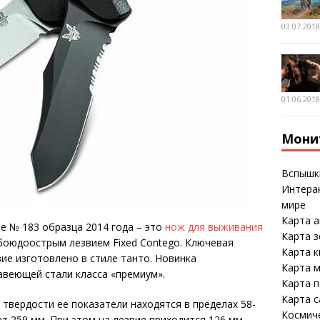
03.07.201
01.06.201
Мони
Вспышк
Интерак
мире
Карта а
e № 183 образца 2014 года – это
нож для выживания
Карта 
оюдоострым лезвием Fixed Contego. Ключевая
Карта к
ие изготовлено в стиле танто. Новинка
Карта м
авеющей стали класса «премиум».
Карта 
Карта 
 твердости ее показатели находятся в пределах 58-
Космич
т 259 мм. При этом на лезвие приходится 126 мм.