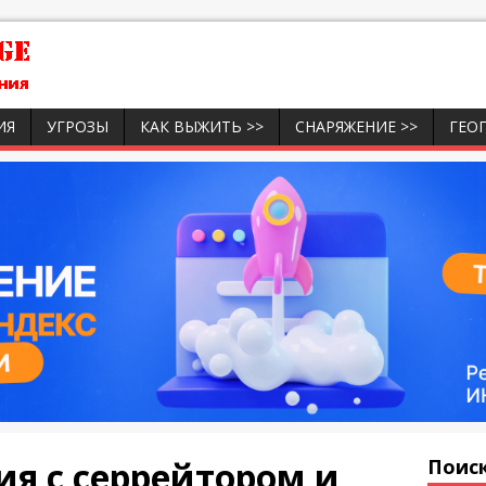
ИЯ
УГРОЗЫ
КАК ВЫЖИТЬ >>
СНАРЯЖЕНИЕ >>
ГЕО
я с серрейтором и
Поиск