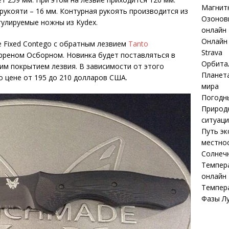
Магнит
рукояти – 16 мм. Контурная рукоять производится из
Озоновы
гулируемые ножны из Kydex.
онлайн
Онлайн 
 Fixed Contego с обратным лезвием
Tanto
Strava
реном Осборном. Новинка будет поставляться в
Орбита
им покрытием лезвия. В зависимости от этого
Планета
 цене от 195 до 210 долларов США.
мира
Погодны
Природ
ситуаци
Путь эк
местнос
Солнечн
Темпер
онлайн
Темпер
Фазы Л