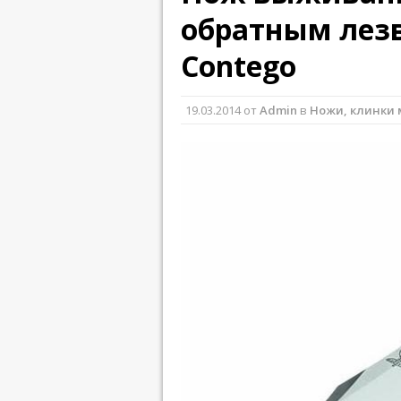
обратным лезв
Contego
19.03.2014
от
Admin
в
Ножи, клинки 