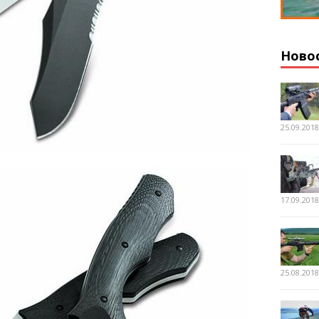
Ново
25.09.201
17.09.201
25.08.201