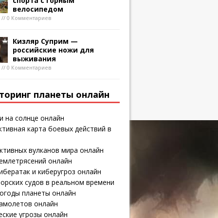
спорта с горным
велосипедом
8 // 0 Комментариев
Кизляр Суприм —
российские ножи для
выживания
8 // 0 Комментариев
торинг планеты онлайн
и на солнце онлайн
тивная карта боевых действий в
ктивных вулканов мира онлайн
землетрясений онлайн
ибератак и киберугроз онлайн
орских судов в реальном времени
погоды планеты онлайн
самолетов онлайн
еские угрозы онлайн