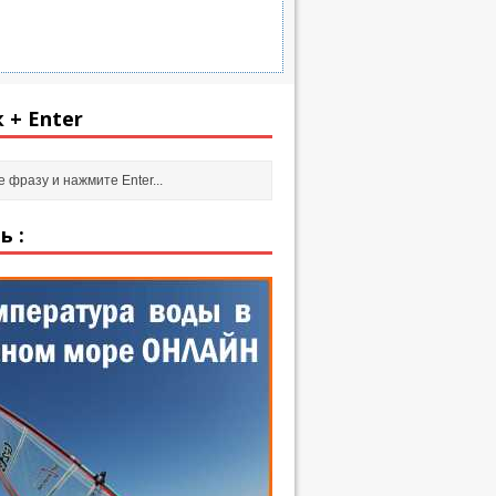
 + Enter
ь :