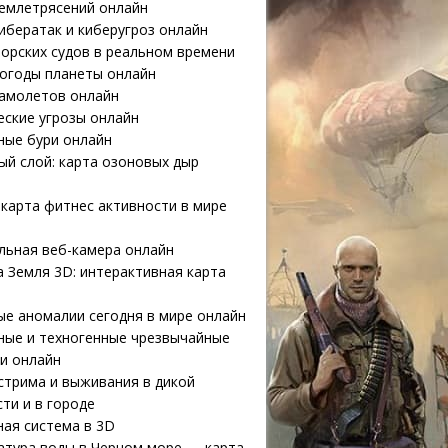
землетрясений онлайн
ибератак и киберугроз онлайн
орских судов в реальном времени
погоды планеты онлайн
самолетов онлайн
еские угрозы онлайн
ные бури онлайн
й слой: карта озоновых дыр
карта фитнес активности в мире
льная веб-камера онлайн
 Земля 3D: интерактивная карта
е аномалии сегодня в мире онлайн
ные и техногенные чрезвычайные
и онлайн
стрима и выживания в дикой
ти и в городе
ая система в 3D
атура воды в Черном море — карта