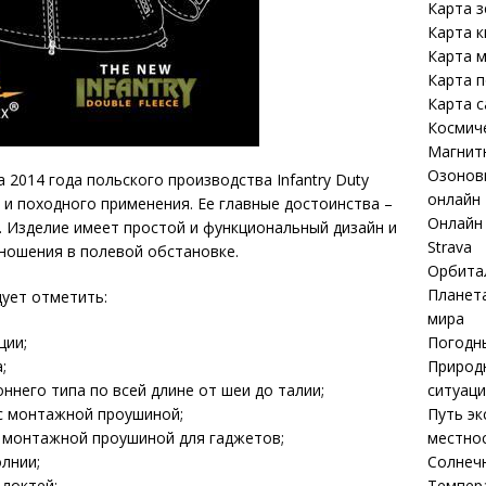
Карта 
Карта к
Карта м
Карта 
Карта 
Космич
Магнит
Озоновы
 2014 года польского производства Infantry Duty
онлайн
 и походного применения. Ее главные достоинства –
Онлайн 
. Изделие имеет простой и функциональный дизайн и
Strava
ношения в полевой обстановке.
Орбита
Планета
ует отметить:
мира
Погодны
ции;
Природ
;
ситуаци
ннего типа по всей длине от шеи до талии;
Путь эк
 с монтажной проушиной;
местнос
с монтажной проушиной для гаджетов;
Солнечн
лнии;
Темпер
 локтей;