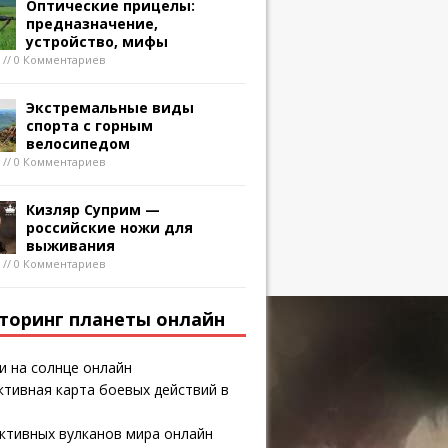
Оптические прицелы:
предназначение,
устройство, мифы
8 // 0 Комментариев
Экстремальные виды
спорта с горным
велосипедом
8 // 0 Комментариев
Кизляр Суприм —
российские ножи для
выживания
8 // 0 Комментариев
торинг планеты онлайн
и на солнце онлайн
тивная карта боевых действий в
ктивных вулканов мира онлайн