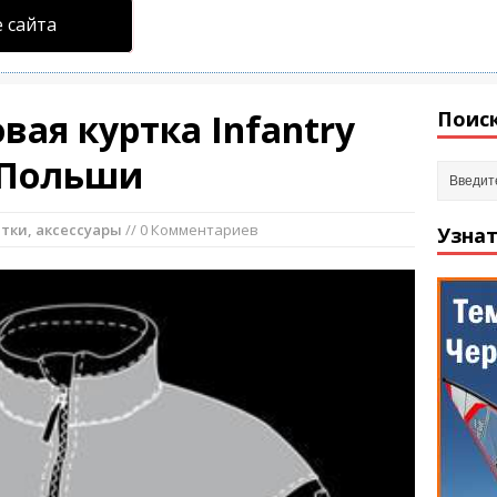
 сайта
вая куртка Infantry
Поиск
з Польши
тки, аксессуары
// 0 Комментариев
Узнат