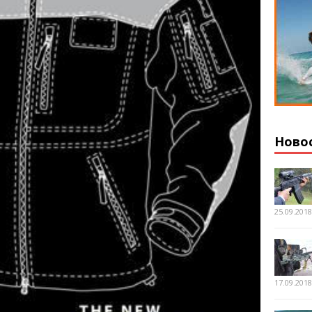
Ново
25.09.201
17.09.201