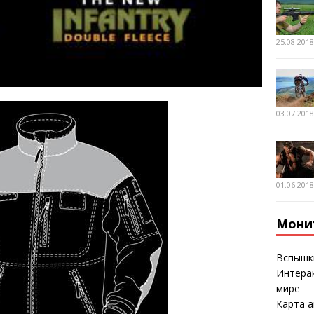
25.08.201
03.07.201
01.06.201
Мони
Вспышк
Интерак
мире
Карта а