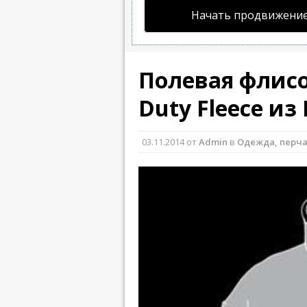
Начать продвижение
Полевая флисо
Duty Fleece и
03.11.2014
от
Admin
в
Одежда, перча