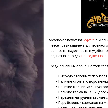
Армейская пехотная
куртка
образца
Fleece предназначена для военного
прочность, надежность и удобство
предназначено для
повседневного
Среди основных особенностей след
• Высокую степень теплоизоля
• Наличие стоячего воротничка
• Наличие молнии YKK двусторо
• Наличие кармана на бицепсе
• Передний нагрудный карман 
• Пару боковых карманов на мо
• Усиленное исполнение плеч и