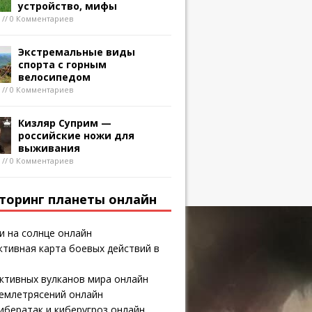
устройство, мифы
8 // 0 Комментариев
Экстремальные виды
спорта с горным
велосипедом
8 // 0 Комментариев
Кизляр Суприм —
российские ножи для
выживания
8 // 0 Комментариев
торинг планеты онлайн
и на солнце онлайн
тивная карта боевых действий в
ктивных вулканов мира онлайн
землетрясений онлайн
ибератак и киберугроз онлайн