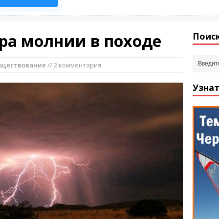
ра молнии в походе
Поиск
уществование
// 2 комментария
Узнат