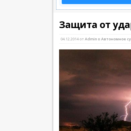
Защита от уда
04.12.2014
от
Admin
в
Автономное с