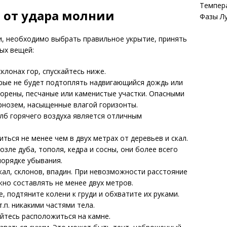
Темпер
 от удара молнии
Фазы Л
, необходимо выбрать правильное укрытие, принять
ых вещей:
склонах гор, спускайтесь ниже.
орые не будет подтоплять надвигающийся дождь или
морены, песчаные или каменистые участки. Опасными
рнозем, насыщенные влагой горизонты.
толб горячего воздуха является отличным
ться не менее чем в двух метрах от деревьев и скал.
озле дуба, тополя, кедра и сосны, они более всего
орядке убывания.
скал, склонов, впадин. При невозможности расстояние
жно составлять не менее двух метров.
е, подтяните колени к груди и обхватите их руками.
т.п. никакими частями тела.
айтесь расположиться на камне.