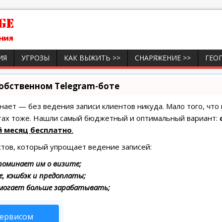
ИЯ
УГРОЗЫ
КАК ВЫЖИТЬ >>
СНАРЯЖЕНИЕ >>
ГЕО
собственном Telegram-боте
 знает — без ведения записи клиентов никуда. Мало того, что
итах тоже. Нашли самый бюджетный и оптимальный вариант:
 месяц бесплатно
.
стов, который упрощает ведение записей:
поминает им о визите;
е, кэшбэк и предоплаты;
омогает больше зарабатывать;
сервисом