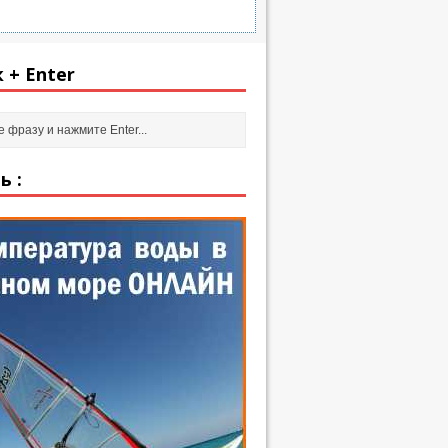
 + Enter
ь :