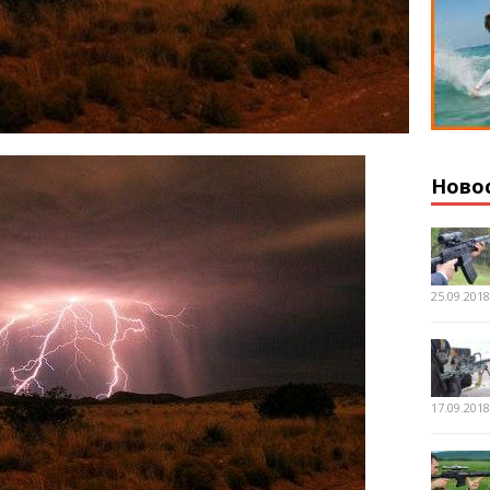
Ново
25.09.201
17.09.201