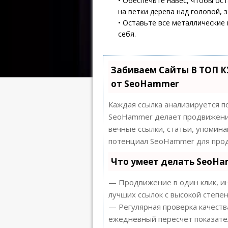
• Обеспечьте навес, чтобы ос
на ветки дерева над головой, зо
• Оставьте все металлические
себя.
Забиваем Сайты В ТОП 
от SeoHammer
Каждая ссылка анализируется п
SeoHammer делает продвижение
вечные ссылки, статьи, упомина
потенциал SeoHammer для прод
Что умеет делать SeoH
— Продвижение в один клик, ин
лучших ссылок с высокой степен
— Регулярная проверка качеств
ежедневный пересчет показател