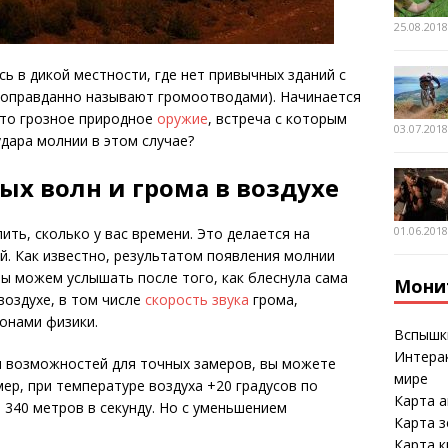
25.08.201
ь в дикой местности, где нет привычных зданий с
оправданно называют громоотводами). Начинается
Это грозное природное
оружие
, встреча с которым
03.07.201
удара молнии в этом случае?
ых волн и грома в воздухе
01.06.201
ть, сколько у вас времени. Это делается на
. Как известно, результатом появления молнии
мы можем услышать после того, как блеснула сама
Мони
воздухе, в том числе
скорость звука
грома,
конами физики.
Вспышк
Интерак
 и возможностей для точных замеров, вы можете
мире
ер, при температуре воздуха +20 градусов по
Карта а
 340 метров в секунду. Но с уменьшением
Карта 
Карта к