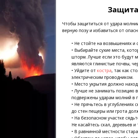
Защита
Чтобы защититься от удара молнии
верную позу и избавиться от опасн
• Не стойте на возвышениях и 
• Выбирайте сухие места, кот
шторм. Лучше если это будут 
являются глинистые почвы, че
• Уйдите от
костра
, так как с
электрическим проводником.
• Место укрытия должно находи
• Лучше не занимать позицию в
подвержены ударам молний в п
• Не прячьтесь в углублениях 
до стен пещеры или грота дол
• На безопасном участке сядьт
Не касайтесь скал, деревьев и 
• В равнинной местности стар