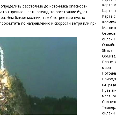
Карта м
 определить расстояние до источника опасности.
Карта 
катов прошло шесть секунд, то расстояние будет
Карта 
етра. Чем ближе молнии, тем быстрее вам нужно
Космич
росчитать по направлению и скорости ветра или при
Магнит
Озоновы
онлайн
Онлайн 
Strava
Орбита
Планета
мира
Погодны
Природ
ситуаци
Путь эк
местнос
Солнечн
Темпер
онлайн