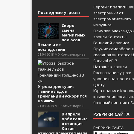
СергейР
к записи
За
Последние угрозы
электроники от
электромагнитного
импульса
Скоро:
смена
Олимпов Александр
магнитных
записи
Контакты
полюсов
Геннадий
к записи
Земли и ее
Оружие самооборон
последствия
01.04.2018 // 0 Комментариев
складная винтовка U
Survival AR-7
Наталья
к записи
Распознание угроз:
уровни опасности по
цвету
Угроза для суши:
Юра
к записи
Костюм
таяние льдов
Гренландии ускорится
крыло: универсальн
на 400%
базовый вингсьют Sw
21.03.2018 // 1 Комментарий
В апреле
РУБРИКИ САЙТА
орбитальна
я станция
РУБРИКИ САЙТА
Китая
атакует планету Земля