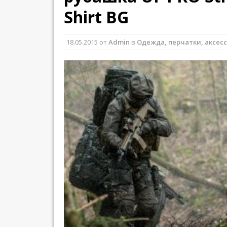
Shirt BG
18.05.2015
от
Admin
в
Одежда, перчатки, аксес