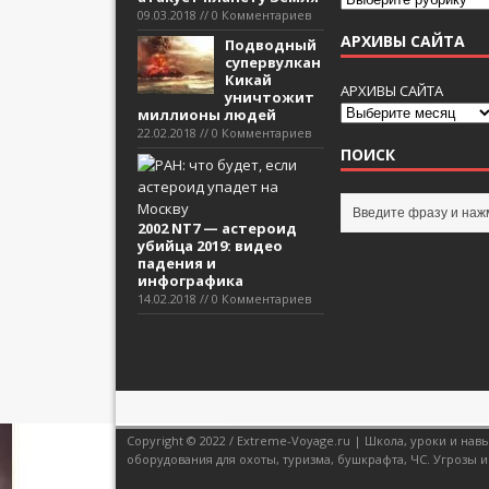
09.03.2018 // 0 Комментариев
АРХИВЫ САЙТА
Подводный
супервулкан
Кикай
АРХИВЫ САЙТА
уничтожит
миллионы людей
22.02.2018 // 0 Комментариев
ПОИСК
2002 NT7 — астероид
убийца 2019: видео
падения и
инфографика
14.02.2018 // 0 Комментариев
Copyright © 2022 / Extreme-Voyage.ru | Школа, уроки и н
оборудования для охоты, туризма, бушкрафта, ЧС. Угрозы и