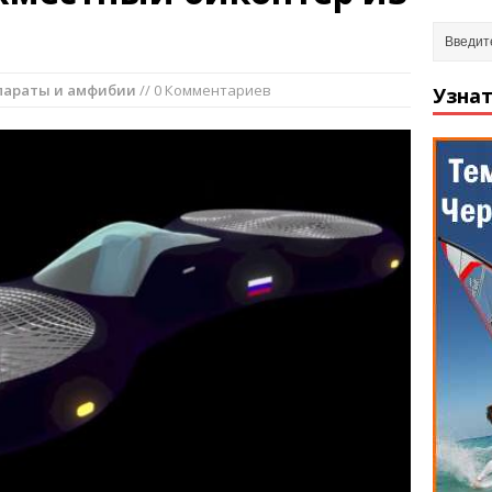
параты и амфибии
// 0 Комментариев
Узнат