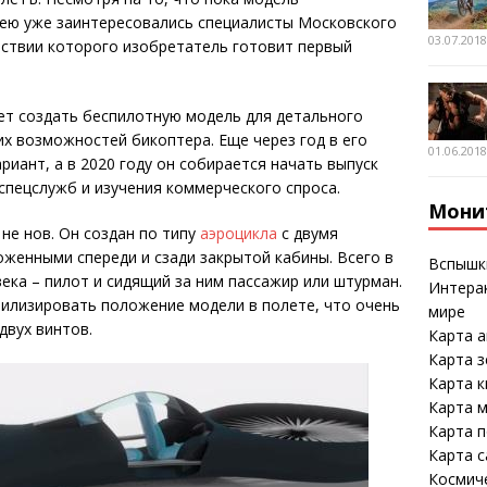
 ею уже заинтересовались специалисты Московского
03.07.201
йствии которого изобретатель готовит первый
ет создать беспилотную модель для детального
их возможностей бикоптера. Еще через год в его
01.06.201
иант, а в 2020 году он собирается начать выпуск
пецслужб и изучения коммерческого спроса.
Мони
не нов. Он создан по типу
аэроцикла
с двумя
женными спереди и сзади закрытой кабины. Всего в
Вспышк
ека – пилот и сидящий за ним пассажир или штурман.
Интерак
илизировать положение модели в полете, что очень
мире
двух винтов.
Карта а
Карта 
Карта к
Карта м
Карта 
Карта 
Космич