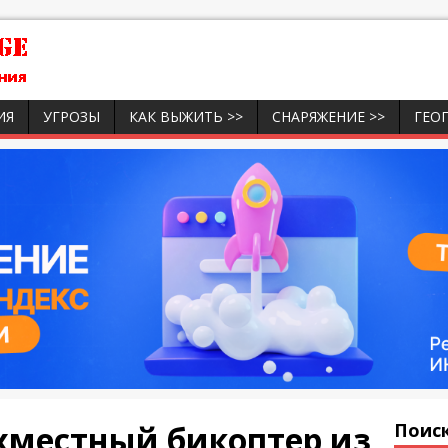
ИЯ
УГРОЗЫ
КАК ВЫЖИТЬ >>
СНАРЯЖЕНИЕ >>
ГЕО
хместный бикоптер из
Поиск