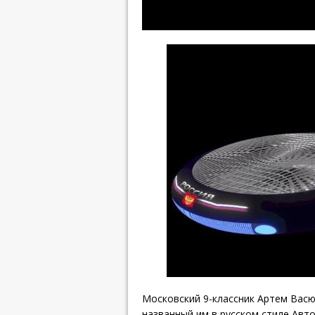
Московский 9-классник Артем Вас
названный им в русском стиле Авто