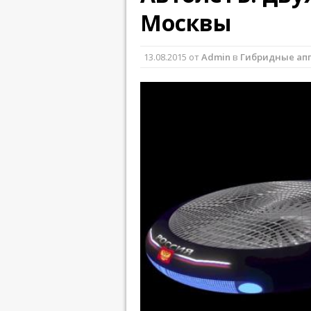
Москвы
13.08.2015
от
Admin
в
Гибридные ап