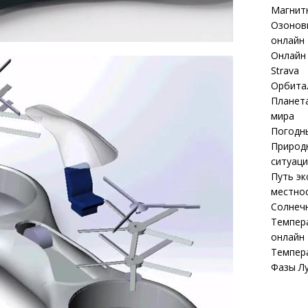
Магнит
Озоновы
онлайн
Онлайн 
Strava
Орбита
Планета
мира
Погодны
Природ
ситуаци
Путь эк
местнос
Солнечн
Темпер
онлайн
Темпер
Фазы Л