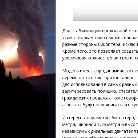
Для стабилизации продольной оси
этим створкам пилот может направ
разные стороны бикоптера, исклю
Кроме того, это позволяет создать
увеличивая количество винтов и, 
Модель имеет аэродинамических к
перемещаться как горизонтально, 
для использования в самых разных
заинтересовать полицию, спасател
гражданских продажах тоже говори
агрегаты будут передвигаться в гу
Интересны параметры бикоптера, п
метра, шириной 1,76 метра и высо
независимых дизельных двигателя и
минуту, что обеспечивает скорость 