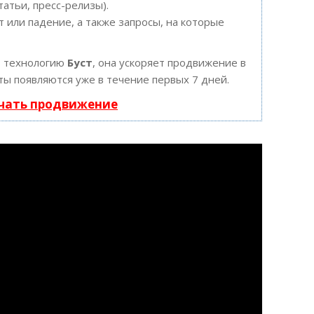
татьи, пресс-релизы).
 или падение, а также запросы, на которые
т технологию
Буст
, она ускоряет продвижение в
ты появляются уже в течение первых 7 дней.
ачать продвижение