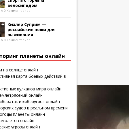
спорта с горным
велосипедом
8 // 0 Комментариев
Кизляр Суприм —
российские ножи для
выживания
8 // 0 Комментариев
торинг планеты онлайн
и на солнце онлайн
тивная карта боевых действий в
ктивных вулканов мира онлайн
землетрясений онлайн
ибератак и киберугроз онлайн
орских судов в реальном времени
погоды планеты онлайн
самолетов онлайн
еские угрозы онлайн