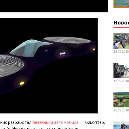
Ново
25.09.201
17.09.201
25.08.201
юник разработал
летающий автомобиль
— бикоптер,
летЪ. Несмотря на то, что пока модель