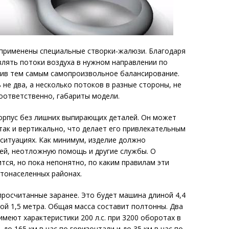
 применены специальные створки-жалюзи. Благодаря
лять потоки воздуха в нужном направлении по
чив тем самым самопроизвольное балансирование.
 не два, а несколько потоков в разные стороны, не
соответственно, габариты модели.
орпус без лишних выпирающих деталей. Он может
так и вертикально, что делает его привлекательным
 ситуациях. Как минимум, изделие должно
ей, неотложную помощь и другие службы. О
тся, но пока непонятно, по каким правилам эти
стонаселенных районах.
росчитанные заранее. Это будет машина длиной 4,4
той 1,5 метра. Общая масса составит полтонны. Два
меют характеристики 200 л.с. при 3200 оборотах в
до 165 км в час по горизонтали и до 35 км в час по