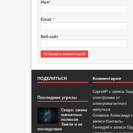
Имя
*
Email
*
Веб-сайт
ПОДЕЛИТЬСЯ
Комментарии
СергейР
к записи
Защ
Последние угрозы
электроники от
электромагнитного
импульса
Скоро: смена
магнитных
Олимпов Александр
к
полюсов
записи
Контакты
Земли и ее
Геннадий
к записи
Ор
последствия