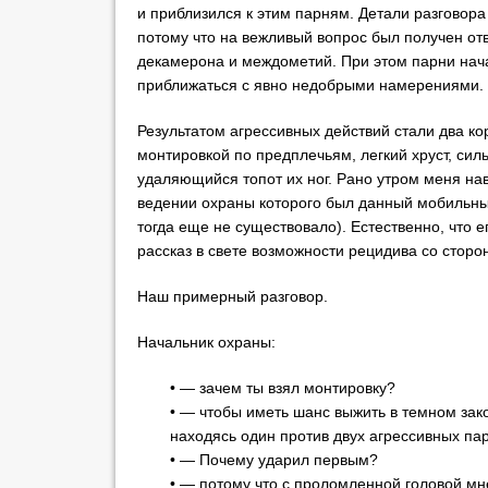
и приблизился к этим парням. Детали разговора
потому что на вежливый вопрос был получен отв
декамерона и междометий. При этом парни нач
приближаться с явно недобрыми намерениями.
Результатом агрессивных действий стали два ко
монтировкой по предплечьям, легкий хруст, сил
удаляющийся топот их ног. Рано утром меня нав
ведении охраны которого был данный мобильн
тогда еще не существовало). Естественно, что 
рассказ в свете возможности рецидива со стор
Наш примерный разговор.
Начальник охраны:
• — зачем ты взял монтировку?
• — чтобы иметь шанс выжить в темном зако
находясь один против двух агрессивных па
• — Почему ударил первым?
• — потому что с проломленной головой м