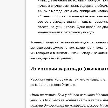
• Никогда не бейте по голове и корпусу. Поп
лучшем случае всю жизнь содержать обидчи
УК РФ в магаданском или сибирском «панс
• Очень осторожно используйте опасные то
соответствующие знания – кадык, промежно
сплетение, уши и глаза. Одно неверное дв
можно прийти к летальному исходу.
Конечно, когда на человека нападают в темном 
меньше всего думает о том, какие части тела пр
мы говорим о выживальщиках – людях, закален
нестандартных ситуациях.
Из истории каратэ-до (окинават
Расскажу одну историю из тех, что услышал лет
по каратэ от своего Учителя:
Имен не помню. Был у одного великого Масте
ученик. Он ничего не хотел знать о ката и т
целыми днями лупил по макиваре. Вскоре Маст