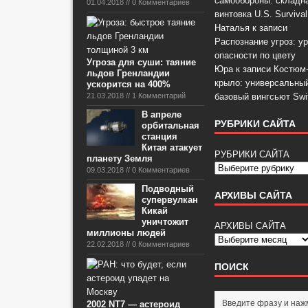
самообороны: складн
01.04.2018 // 0 Комментариев
винтовка U.S. Survival
Наталья
к записи
Распознание угроз: у
опасности по цвету
Угроза для суши: таяние
Юра
к записи
Костюм
льдов Гренландии
крыло: универсальны
ускорится на 400%
21.03.2018 // 1 Комментарий
базовый вингсьют Swi
В апреле
РУБРИКИ САЙТА
орбитальная
станция
Китая атакует
РУБРИКИ САЙТА
планету Земля
09.03.2018 // 0 Комментариев
Подводный
АРХИВЫ САЙТА
супервулкан
Кикай
уничтожит
АРХИВЫ САЙТА
миллионы людей
22.02.2018 // 0 Комментариев
ПОИСК
2002 NT7 — астероид