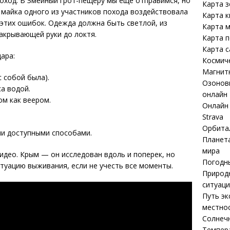
оход. В Змеиный грот-пещеру мы еще отправимся, но
Карта 
майка одного из участников похода воздействовала
Карта к
 этих ошибок. Одежда должна быть светлой, из
Карта м
закрывающей руки до локтя.
Карта 
Карта 
ара:
Космич
Магнит
с собой была).
Озоновы
са водой.
онлайн
м как веером.
Онлайн 
Strava
Орбита
ми доступными способами.
Планета
мира
идео. Крым — он исследован вдоль и поперек, но
Погодны
туацию выживания, если не учесть все моменты.
Природ
ситуаци
Путь эк
местнос
Солнечн
Темпер