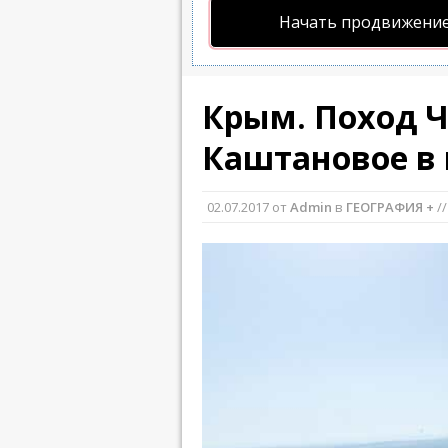
Начать продвижение
Крым. Поход Ч
Каштановое в
02.07.2017
от
Admin
в
ГЕОГРАФИЯ +
/