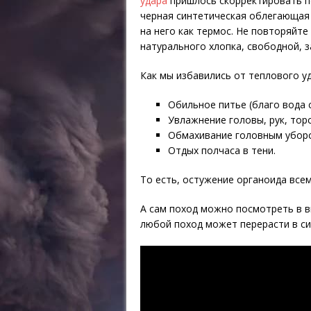
удара
пришлось скорректировать п
черная синтетическая облегающая 
на него как термос. Не повторяйте
натурального хлопка, свободной, 
Как мы избавились от теплового уд
Обильное питье (благо вода 
Увлажнение головы, рук, тор
Обмахивание головным уборо
Отдых полчаса в тени.
То есть, остужение органоида все
А сам поход можно посмотреть в в
любой поход может перерасти в си