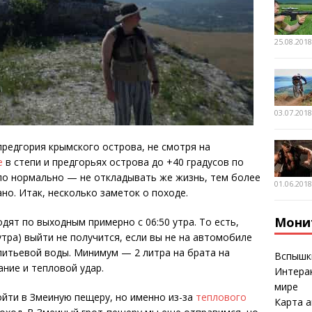
25.08.201
03.07.201
предгория крымского острова, не смотря на
е
в степи и предгорьях острова до +40 градусов по
ло нормально — не откладывать же жизнь, тем более
01.06.201
но. Итак, несколько заметок о походе.
Мони
ят по выходным примерно с 06:50 утра. То есть,
 утра) выйти не получится, если вы не на автомобиле
питьевой воды. Минимум — 2 литра на брата на
Вспышк
ние и тепловой удар.
Интерак
мире
йти в Змеиную пещеру, но именно из-за
теплового
Карта а