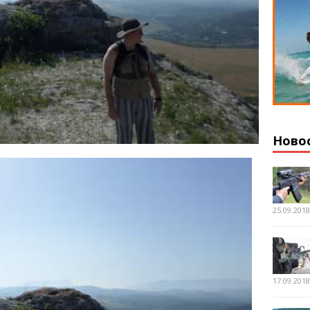
Ново
25.09.201
17.09.201