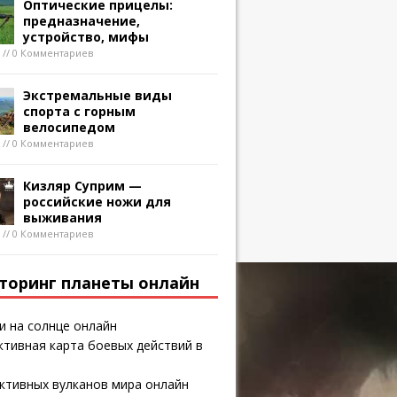
Оптические прицелы:
предназначение,
устройство, мифы
8 // 0 Комментариев
Экстремальные виды
спорта с горным
велосипедом
8 // 0 Комментариев
Кизляр Суприм —
российские ножи для
выживания
8 // 0 Комментариев
торинг планеты онлайн
и на солнце онлайн
тивная карта боевых действий в
ктивных вулканов мира онлайн