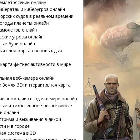
землетрясений онлайн
ибератак и киберугроз онлайн
орских судов в реальном времени
погоды планеты онлайн
самолетов онлайн
еские угрозы онлайн
ные бури онлайн
й слой: карта озоновых дыр
карта фитнес активности в мире
льная веб-камера онлайн
 Земля 3D: интерактивная карта
е аномалии сегодня в мире онлайн
ные и техногенные чрезвычайные
и онлайн
стрима и выживания в дикой
ти и в городе
ая система в 3D
атура воды в Черном море — карта