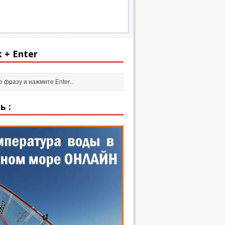
 + Enter
ь :