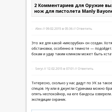
2 Комментариев для Оружие вы
нож для пистолета Manly Bayon
Alex //
09.02.2015 в 05:36
//
Ответить
Это же для какой «мясорубки» он создан. Хот
обстановки, особенно в темноте — подойдет.
бокам и удар таким клинком может быть кста
Seryi //
12.02.2015 в 07:01
//
Ответить
Тнтересно, сколько у нас дадут по УК за тако
спецов. Ну или в джунгли Суринама можно бра
опять неспокойнор, на юге бандосы озверели.
экспедиции охраник.