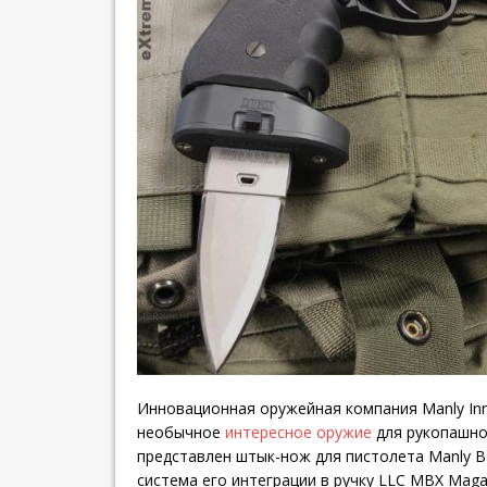
Инновационная оружейная компания Manly Inn
необычное
интересное оружие
для рукопашно
представлен штык-нож для пистолета Manly B
система его интеграции в ручку LLC MBX Maga