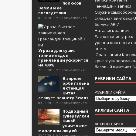
записи
Контакты
полюсов
Геннадий
к записи
Земли и ее
Оружие самооборон
последствия
01.04.2018 // 0 Комментариев
складная винтовка U
Survival AR-7
Наталья
к записи
Распознание угроз:
уровни опасности по
цвету
Угроза для суши:
Юра
к записи
Костюм
таяние льдов
Гренландии ускорится
крыло: универсальн
на 400%
базовый вингсьют Sw
21.03.2018 // 1 Комментарий
В апреле
РУБРИКИ САЙТА
орбитальна
я станция
РУБРИКИ САЙТА
Китая
атакует планету Земля
09.03.2018 // 0 Комментариев
АРХИВЫ САЙТА
Подводный
супервулкан
Кикай
АРХИВЫ САЙТА
уничтожит
миллионы людей
22.02.2018 // 0 Комментариев