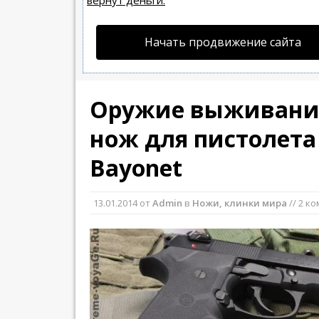
вернут деньги.
Начать продвижение сайта
Оружие выживани
нож для пистолета
Bayonet
13.01.2014
от
Admin
в
Ножи, клинки мира
// 2 к