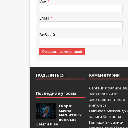
Имя
*
Email
*
Веб-сайт
ПОДЕЛИТЬСЯ
Комментарии
СергейР
к записи
За
Последние угрозы
электроники от
электромагнитного
импульса
Скоро:
смена
Олимпов Александр
магнитных
записи
Контакты
полюсов
Геннадий
к записи
Земли и ее