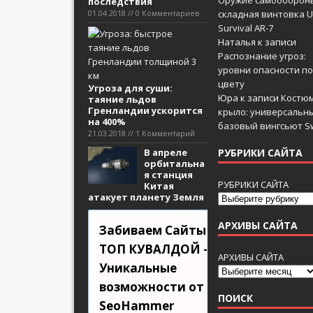
Оружие самооборон
последствия
01.04.2018 // 0 Комментариев
складная винтовка U
Survival AR-7
Наталья
к записи
Распознание угроз:
уровни опасности по
цвету
Угроза для суши:
Юра
к записи
Костюм
таяние льдов
Гренландии ускорится
крыло: универсальн
на 400%
базовый вингсьют Sw
21.03.2018 // 1 Комментарий
В апреле
РУБРИКИ САЙТА
орбитальна
я станция
РУБРИКИ САЙТА
Китая
атакует планету Земля
АРХИВЫ САЙТА
Забиваем Сайты В
ТОП КУВАЛДОЙ -
АРХИВЫ САЙТА
Уникальные
возможности от
ПОИСК
SeoHammer