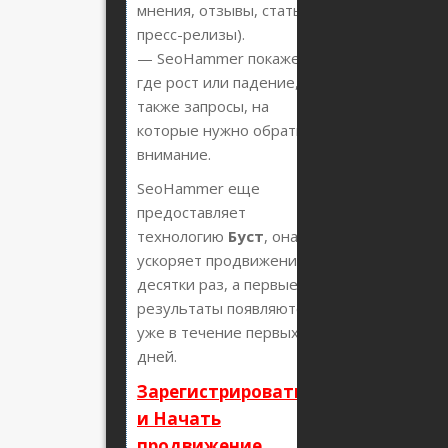
мнения, отзывы, статьи,
пресс-релизы).
— SeoHammer покажет,
где рост или падение, а
также запросы, на
которые нужно обратить
внимание.
SeoHammer еще
предоставляет
технологию
Буст
, она
ускоряет продвижение в
десятки раз, а первые
результаты появляются
уже в течение первых 7
дней.
Зарегистрироваться
и Начать
продвижение