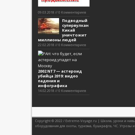
09.03.2018 // 0 Комментариев
Подводный
супервулкан
Кикай
уничтожит
миллионы людей
22.02.2018 // 0 Комментариев
2002 NT7 — астероид
убийца 2019: видео
падения и
инфографика
14.02.2018 // 0 Комментариев
Copyright © 2022 / Extreme-Voyage.ru | Школа, уроки и н
оборудования для охоты, туризма, бушкрафта, ЧС. Угрозы и