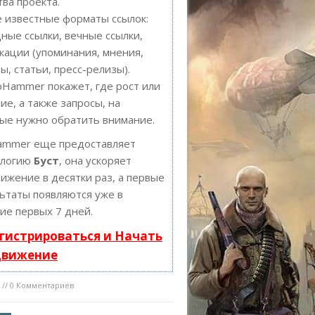
тва проекта.
 известные форматы ссылок:
ные ссылки, вечные ссылки,
кации (упоминания, мнения,
ы, статьи, пресс-релизы).
Hammer покажет, где рост или
ие, а также запросы, на
ые нужно обратить внимание.
ammer еще предоставляет
ологию
Буст
, она ускоряет
ижение в десятки раз, а первые
ьтаты появляются уже в
ие первых 7 дней.
гистрироваться и Начать
движение
8 // 0 Комментариев