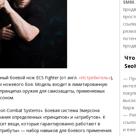
SMM.
продв
прост
ссылк
релиз
поте
продв
Что
Seo
ный боевой нож ECS Fighter (от англ.
«Истребитель»
),
— Про
и ножевого боя. Модель входит в лимитированную
интел
а принципах оружия для самозащиты, применяемых
покуп
соном.
высок
бирж 
on Combat Systems». Боевая система Эмерсона
— Рег
ания определенных «принципов» и «атрибутов». К
ссыло
сит вещи, которые гарантированно работают в
и еже
атрибуты» — набор навыков для боевого применения.