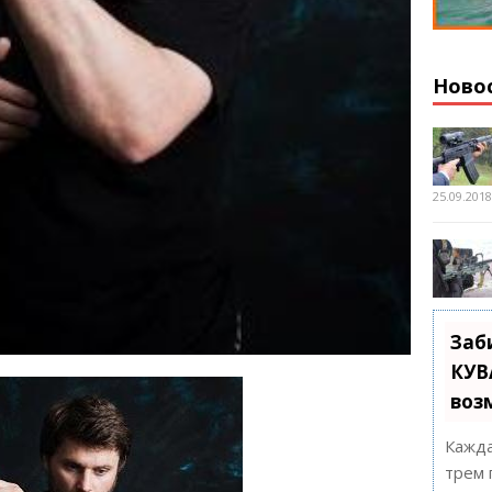
Ново
25.09.201
Заб
КУВ
воз
Кажда
трем 