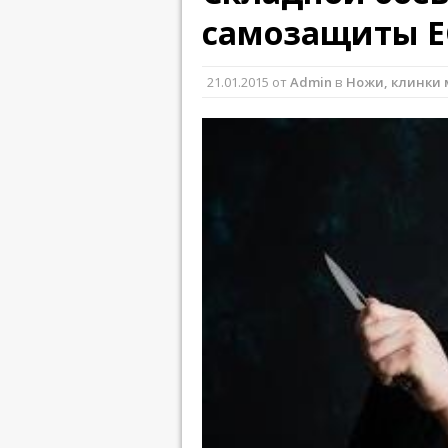
самозащиты E
21.01.2015
от
Admin
в
Ножи, клинки 