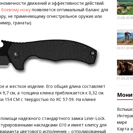
ономичности движений и эффективности действий.
у
боевому ножу
появляется оптимальный баланс для
ору, не применяющему огнестрельное оружие или
25.08.201
имер, гранаты).
03.07.201
01.06.201
тное и жесткое изделие. Его общая длина составляет
я 9,7 см, а толщина клинка приближается к 0,32 см.
Мони
и 154 CM с твердостью по RC 57-59. На клинке
Вспышк
Интерак
 помощи надежного стандартного замка Liner-Lock.
мире
турированными накладками G10 и имеет клипсу для
Карта а
 варианта цветового исполнения – отполированный