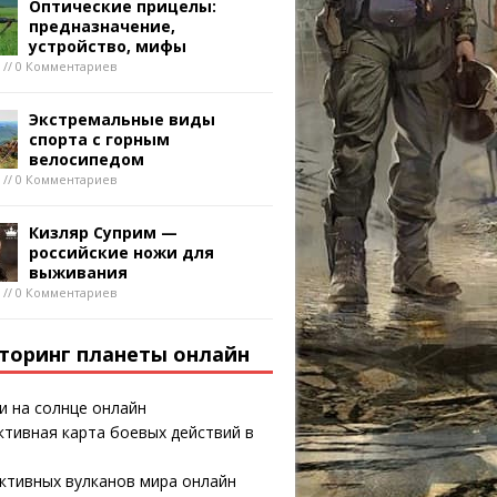
Оптические прицелы:
предназначение,
устройство, мифы
8 // 0 Комментариев
Экстремальные виды
спорта с горным
велосипедом
8 // 0 Комментариев
Кизляр Суприм —
российские ножи для
выживания
8 // 0 Комментариев
торинг планеты онлайн
и на солнце онлайн
тивная карта боевых действий в
ктивных вулканов мира онлайн