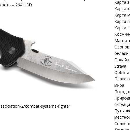
Карта 
мость – 264 USD.
Карта к
Карта м
Карта 
Карта 
Космич
Магнит
Озоновы
онлайн
Онлайн 
Strava
Орбита
Планета
мира
Погодны
Природ
ситуаци
ssociation-2/combat-systems-fighter
Путь эк
местнос
Солнечн
Темпер