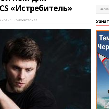
CS «Истребитель»
мира
// 0 Комментариев
Узнат