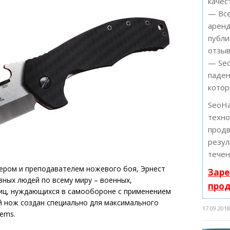
качес
— Все
аренд
публи
отзыв
— Seo
паден
котор
SeoH
техн
продв
резул
течен
ером и преподавателем ножевого боя, Эрнест
Заре
зных людей по всему миру – военных,
про
лиц, нуждающихся в самообороне с применением
й нож создан специально для максимального
17.09.201
ems.