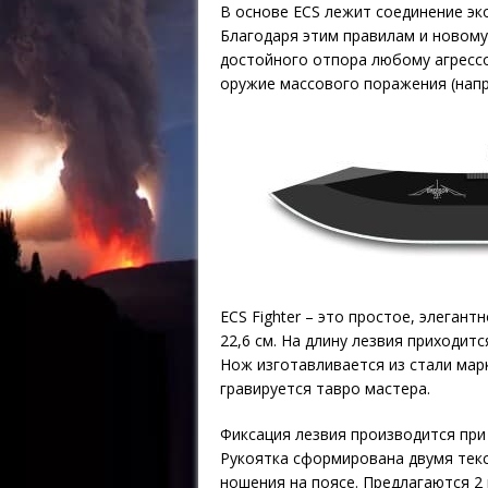
В основе ECS лежит соединение эк
Благодаря этим правилам и новом
достойного отпора любому агресс
оружие массового поражения (напр
ECS Fighter – это простое, элеган
22,6 см. На длину лезвия приходитс
Нож изготавливается из стали марк
гравируется тавро мастера.
Фиксация лезвия производится при
Рукоятка сформирована двумя текс
ношения на поясе. Предлагаются 2