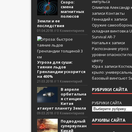
импульса
Скоро:
смена
Олимпов Александр
магнитных
записи
Контакты
полюсов
Геннадий
к записи
Земли и ее
Оружие самооборон
последствия
01.04.2018 // 0 Комментариев
складная винтовка U
Survival AR-7
Наталья
к записи
Распознание угроз:
уровни опасности по
цвету
Угроза для суши:
Юра
к записи
Костюм
таяние льдов
Гренландии ускорится
крыло: универсальн
на 400%
базовый вингсьют Sw
21.03.2018 // 1 Комментарий
В апреле
РУБРИКИ САЙТА
орбитальна
я станция
РУБРИКИ САЙТА
Китая
атакует планету Земля
09.03.2018 // 0 Комментариев
АРХИВЫ САЙТА
Подводный
супервулкан
Кикай