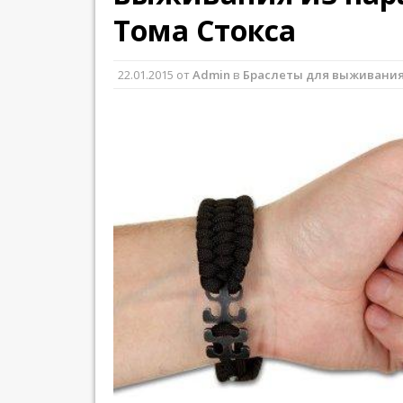
Тома Стокса
22.01.2015
от
Admin
в
Браслеты для выживани