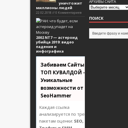
АРХИВЫ САЙТА
уничтожит
миллионы людей
22.02.2018 // 0 Комментариев
ПОИСК
2002 NT7 — астероид
убийца 2019: видео
падения и
инфографика
Забиваем Сайты В
ТОП КУВАЛДОЙ -
Уникальные
возможности от
SeoHammer
Каждая ссылка
анализируется по трем
пакетам оценки:
SEO,
Трафик и SMM.