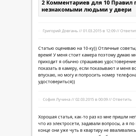
2 Комментариев для 10 Правил 
незнакомыми людьми у двери
Григорий Довгань //
01.03.2015 в 12:09
//
Ответи
Статью оцениваю на 10-ку)) Отличные советы
время! У меня стоит камера поэтому думаю мн
приходит я обычно спрашиваю удостоверение
показать в камеру, если показывают и меня в
впускаю, но могу и попросить номер телефон
удостовериться))
София Лучина //
02.03.2015 в 00:09
//
Ответить
Хорошая статья, как-то раз ко мне пришли н
что из электросети, задавали вопросы, а я по
конце они уже чуть в квартиру не вваливалис