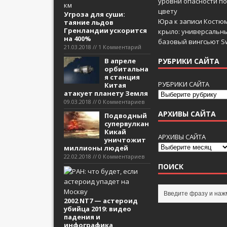
уровни опасности по
цвету
Угроза для суши:
Юра
к записи
Костюм
таяние льдов
Гренландии ускорится
крыло: универсальн
на 400%
базовый вингсьют Sw
21.03.2018 // 1 Комментарий
В апреле
РУБРИКИ САЙТА
орбитальна
я станция
РУБРИКИ САЙТА
Китая
атакует планету Земля
09.03.2018 // 0 Комментариев
АРХИВЫ САЙТА
Подводный
супервулкан
Кикай
АРХИВЫ САЙТА
уничтожит
миллионы людей
22.02.2018 // 0 Комментариев
ПОИСК
2002 NT7 — астероид
убийца 2019: видео
падения и
инфографика