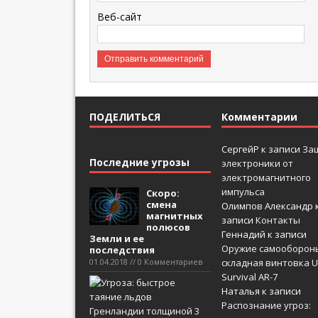
Веб-сайт
ПОДЕЛИТЬСЯ
Комментарии
СергейР
к записи
За
Последние угрозы
электроники от
электромагнитного
импульса
Скоро:
смена
Олимпов Александр
магнитных
записи
Контакты
полюсов
Геннадий
к записи
Земли и ее
Оружие самооборон
последствия
01.04.2018 // 0 Комментариев
складная винтовка U
Survival AR-7
Наталья
к записи
Распознание угроз: