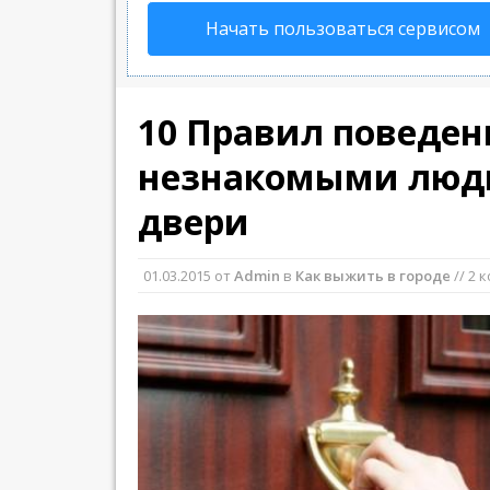
Начать пользоваться сервисом
10 Правил поведен
незнакомыми люд
двери
01.03.2015
от
Admin
в
Как выжить в городе
// 2 