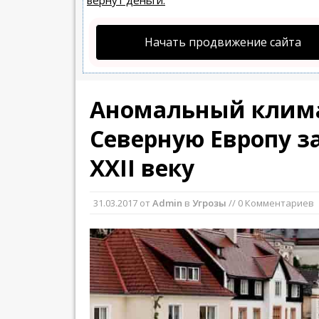
вернут деньги.
Начать продвижение сайта
Аномальный клим
Северную Европу з
XXII веку
31.03.2017
от
Admin
в
Угрозы
// 0 Комментариев