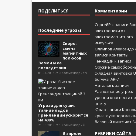
ПОДЕЛИТЬСЯ
Комментарии
СергейР
к записи
За
Последние угрозы
электроники от
электромагнитного
импульса
Скоро:
смена
Олимпов Александр
магнитных
записи
Контакты
полюсов
Геннадий
к записи
Земли и ее
Оружие самооборон
последствия
01.04.2018 // 0 Комментариев
складная винтовка U
Survival AR-7
Наталья
к записи
Распознание угроз:
уровни опасности по
цвету
Угроза для суши:
Юра
к записи
Костюм
таяние льдов
Гренландии ускорится
крыло: универсальн
на 400%
базовый вингсьют Sw
21.03.2018 // 1 Комментарий
В апреле
РУБРИКИ САЙТА