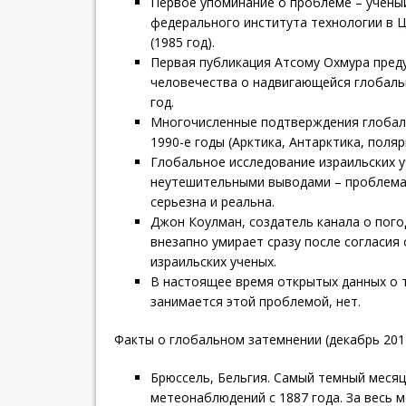
Первое упоминание о проблеме – учены
федерального института технологии в 
(1985 год).
Первая публикация Атсому Охмура пред
человечества о надвигающейся глобаль
год.
Многочисленные подтверждения глобал
1990-е годы (Арктика, Антарктика, поля
Глобальное исследование израильских уч
неутешительными выводами – проблема
серьезна и реальна.
Джон Коулман, создатель канала о погод
внезапно умирает сразу после согласия
израильских ученых.
В настоящее время открытых данных о т
занимается этой проблемой, нет.
Факты о глобальном затемнении (декабрь 2017
Брюссель, Бельгия. Самый темный месяц
метеонаблюдений с 1887 года. За весь 