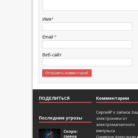
Имя
*
Email
*
Веб-сайт
ПОДЕЛИТЬСЯ
Комментарии
СергейР
к записи
За
Последние угрозы
электроники от
электромагнитного
импульса
Скоро:
смена
Олимпов Александр