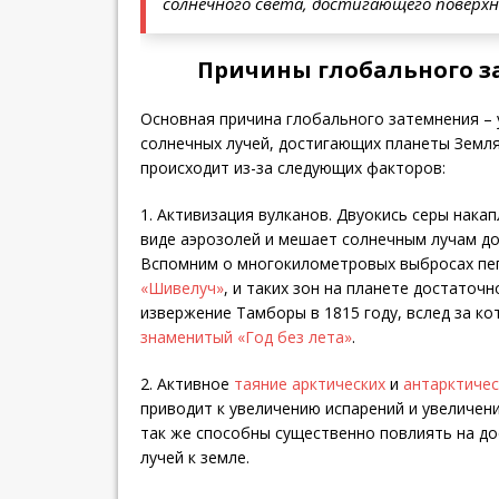
солнечного света, достигающего поверхн
Причины глобального з
Основная причина глобального затемнения –
солнечных лучей, достигающих планеты Земл
происходит из-за следующих факторов:
1. Активизация вулканов. Двуокись серы нака
виде аэрозолей и мешает солнечным лучам до
Вспомним о многокилометровых выбросах п
«Шивелуч»
, и таких зон на планете достаточн
извержение Тамборы в 1815 году, вслед за к
знаменитый «Год без лета»
.
2. Активное
таяние арктических
и
антарктичес
приводит к увеличению испарений и увеличен
так же способны существенно повлиять на до
лучей к земле.