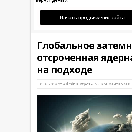
вернут деньги.
Начать продвижение сайта
Глобальное затемн
отсроченная ядерн
на подходе
01.02.2018
от
Admin
в
Угрозы
// 0 Комментариев