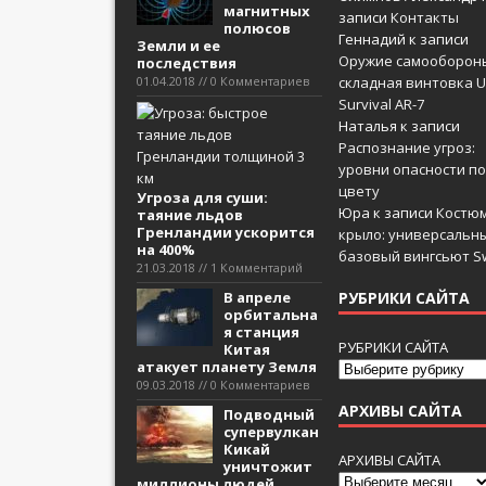
магнитных
записи
Контакты
полюсов
Геннадий
к записи
Земли и ее
Оружие самооборон
последствия
01.04.2018 // 0 Комментариев
складная винтовка U
Survival AR-7
Наталья
к записи
Распознание угроз:
уровни опасности по
цвету
Угроза для суши:
Юра
к записи
Костюм
таяние льдов
Гренландии ускорится
крыло: универсальн
на 400%
базовый вингсьют Sw
21.03.2018 // 1 Комментарий
В апреле
РУБРИКИ САЙТА
орбитальна
я станция
РУБРИКИ САЙТА
Китая
атакует планету Земля
09.03.2018 // 0 Комментариев
АРХИВЫ САЙТА
Подводный
супервулкан
Кикай
АРХИВЫ САЙТА
уничтожит
миллионы людей