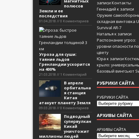
магнитных
записи
Контакты
полюсов
Геннадий
к записи
Земли и ее
Оружие самооборон
последствия
01.04.2018 // 0 Комментариев
складная винтовка U
Survival AR-7
Наталья
к записи
Распознание угроз:
уровни опасности по
цвету
Угроза для суши:
Юра
к записи
Костюм
таяние льдов
Гренландии ускорится
крыло: универсальн
на 400%
базовый вингсьют Sw
21.03.2018 // 1 Комментарий
В апреле
РУБРИКИ САЙТА
орбитальна
я станция
РУБРИКИ САЙТА
Китая
атакует планету Земля
09.03.2018 // 0 Комментариев
АРХИВЫ САЙТА
Подводный
супервулкан
Кикай
АРХИВЫ САЙТА
уничтожит
миллионы людей