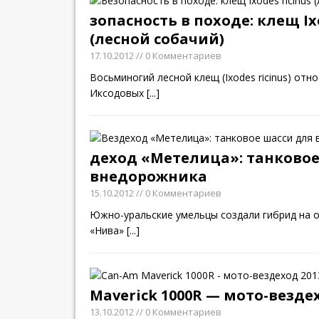
зопасность в походе: клещ Ixo
(лесной собачий)
17.10.2012
// 0 Комментариев
Восьминогий лесной клещ (Ixodes ricinus) отн
Иксодовых
[...]
деход «Метелица»: танковое
внедорожника
15.10.2012
// 0 Комментариев
Южно-уральские умельцы создали гибрид на 
«Нива»
[...]
Maverick 1000R — мото-вездех
13.10.2012
// 0 Комментариев