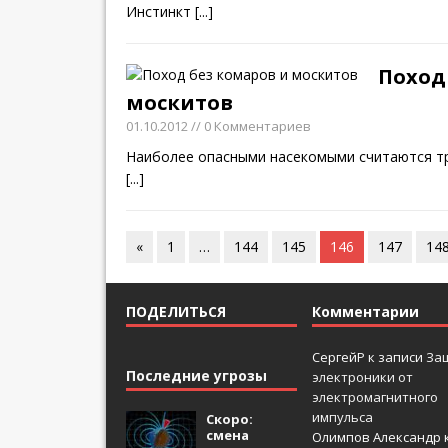
Инстинкт
[...]
Поход
москитов
01.10.2012
// 0 Комментариев
Наиболее опасными насекомыми считаются т
[...]
«
1
…
144
145
146
147
14
ПОДЕЛИТЬСЯ
Комментарии
СергейР
к записи
За
Последние угрозы
электроники от
электромагнитного
импульса
Скоро:
смена
Олимпов Александр