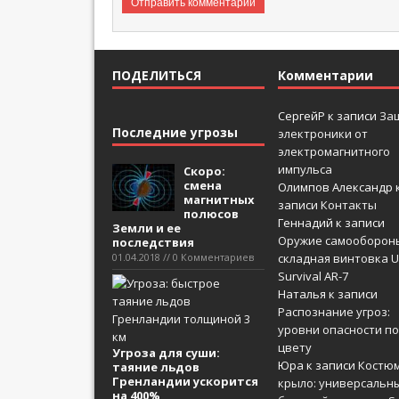
ПОДЕЛИТЬСЯ
Комментарии
СергейР
к записи
За
Последние угрозы
электроники от
электромагнитного
импульса
Скоро:
смена
Олимпов Александр
магнитных
записи
Контакты
полюсов
Геннадий
к записи
Земли и ее
Оружие самооборон
последствия
01.04.2018 // 0 Комментариев
складная винтовка U
Survival AR-7
Наталья
к записи
Распознание угроз:
уровни опасности по
цвету
Угроза для суши:
Юра
к записи
Костюм
таяние льдов
Гренландии ускорится
крыло: универсальн
на 400%