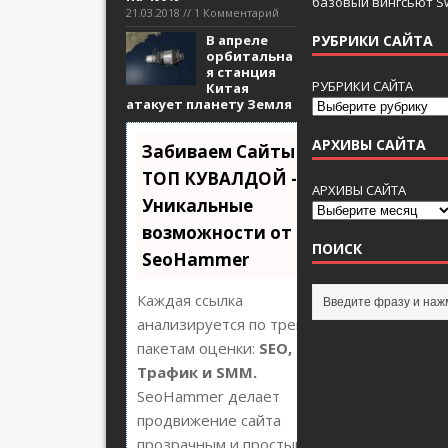
базовый вингсьют Sw
21.03.2018 // 1 Комментарий
В апреле
РУБРИКИ САЙТА
орбитальна
я станция
РУБРИКИ САЙТА
Китая
атакует планету Земля
АРХИВЫ САЙТА
Забиваем Сайты В
ТОП КУВАЛДОЙ -
АРХИВЫ САЙТА
Уникальные
возможности от
ПОИСК
SeoHammer
Каждая ссылка
анализируется по трем
пакетам оценки:
SEO,
Трафик и SMM.
SeoHammer делает
продвижение сайта
прозрачным и простым