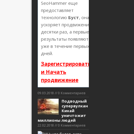
SeoHammer еще
предоставляет
технологию
Буст
, она
ускоряет продвижение в
десятки раз, а первые
результаты появляются
уже в течение первых 7
дней.
Зарегистрироваться
и Начать
продвижение
09.03.2018 // 0 Комментариев
Подводный
супервулкан
Кикай
уничтожит
миллионы людей
22.02.2018 // 0 Комментариев