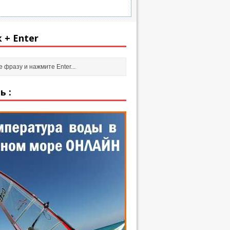
 + Enter
ь :