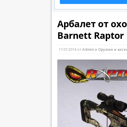
Арбалет от ох
Barnett Raptor
17.07.2014
от
Admin
в
Оружие и аксе