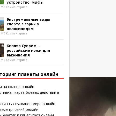
устройство, мифы
8 // 0 Комментариев
Экстремальные виды
спорта с горным
велосипедом
8 // 0 Комментариев
Кизляр Суприм —
российские ножи для
выживания
8 // 0 Комментариев
торинг планеты онлайн
и на солнце онлайн
тивная карта боевых действий в
ктивных вулканов мира онлайн
землетрясений онлайн
ибератак и киберугроз онлайн