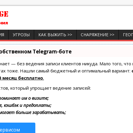
ИЯ
УГРОЗЫ
КАК ВЫЖИТЬ >>
СНАРЯЖЕНИЕ >>
ГЕО
собственном Telegram-боте
 знает — без ведения записи клиентов никуда. Мало того, что
итах тоже. Нашли самый бюджетный и оптимальный вариант:
 месяц бесплатно
.
стов, который упрощает ведение записей:
поминает им о визите;
е, кэшбэк и предоплаты;
омогает больше зарабатывать;
сервисом