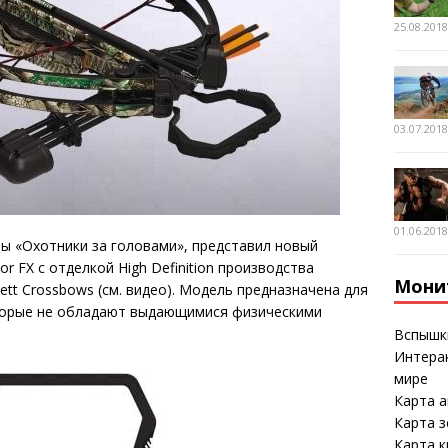
25.08.201
03.07.201
01.06.201
ы «Охотники за головами», представил новый
or FX с отделкой High Definition производства
Мони
tt Crossbows (см. видео). Модель предназначена для
торые не обладают выдающимися физическими
Вспышк
Интерак
мире
Карта а
Карта 
Карта к