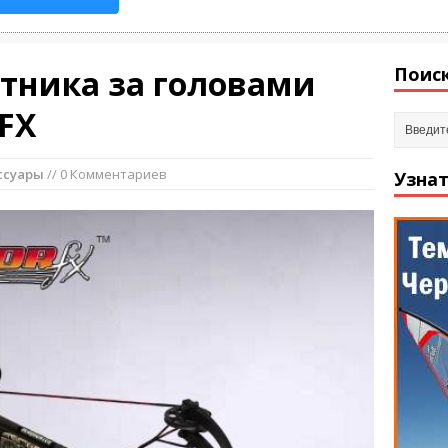
отника за головами
Поиск
 FX
ссуары
// 0 Комментариев
Узнат