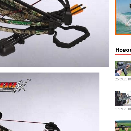
Ново
25.09.201
17.09.201