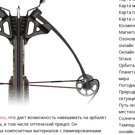
Карта м
Карта 
Карта 
Космич
Магнит
Озоновы
онлайн
Онлайн 
Strava
Орбита
Планета
мира
Погодны
Природ
ситуаци
Путь эк
местнос
нни
, что дает возможность навешивать на арбалет
Солнечн
, в том числе оптический прицел. Он
Темпер
ных композитных материалов с ламинированными
онлайн