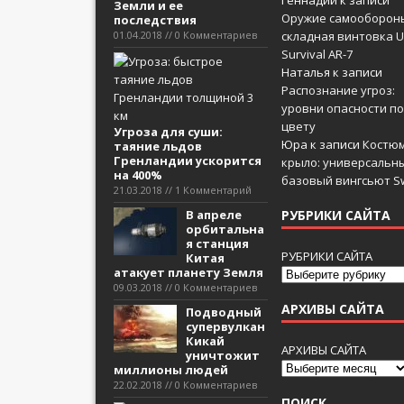
Геннадий
к записи
Земли и ее
Оружие самооборон
последствия
01.04.2018 // 0 Комментариев
складная винтовка U
Survival AR-7
Наталья
к записи
Распознание угроз:
уровни опасности по
цвету
Угроза для суши:
Юра
к записи
Костюм
таяние льдов
Гренландии ускорится
крыло: универсальн
на 400%
базовый вингсьют Sw
21.03.2018 // 1 Комментарий
В апреле
РУБРИКИ САЙТА
орбитальна
я станция
РУБРИКИ САЙТА
Китая
атакует планету Земля
09.03.2018 // 0 Комментариев
АРХИВЫ САЙТА
Подводный
супервулкан
Кикай
АРХИВЫ САЙТА
уничтожит
миллионы людей
22.02.2018 // 0 Комментариев
ПОИСК