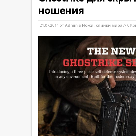
ношения
21.07.2014
от
Admin
в
Ножи, клинки мира
// 0 К