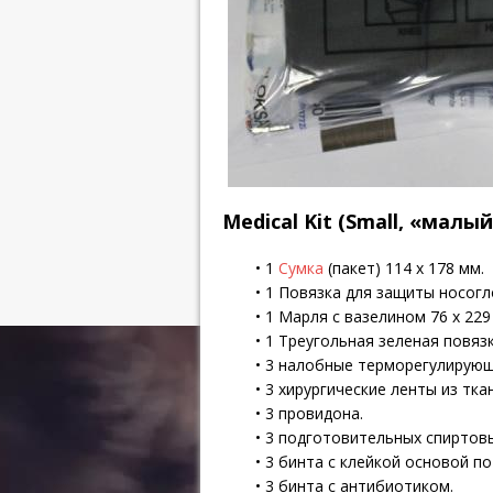
Medical Kit (Small, «мал
• 1
Сумка
(пакет) 114 х 178 мм.
• 1 Повязка для защиты носогл
• 1 Марля с вазелином 76 х 229
• 1 Треугольная зеленая повязк
• 3 налобные терморегулирующ
• 3 хирургические ленты из тка
• 3 провидона.
• 3 подготовительных спиртовы
• 3 бинта с клейкой основой по
• 3 бинта с антибиотиком.