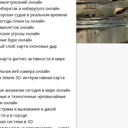
землетрясений онлайн
ибератак и киберугроз онлайн
орских судов в реальном времени
погоды планеты онлайн
самолетов онлайн
еские угрозы онлайн
ные бури онлайн
й слой: карта озоновых дыр
карта фитнес активности в мире
льная веб-камера онлайн
 Земля 3D: интерактивная карта
е аномалии сегодня в мире онлайн
ные и техногенные чрезвычайные
и онлайн
стрима и выживания в дикой
ти и в городе
ая система в 3D
атура воды в Черном море — карта