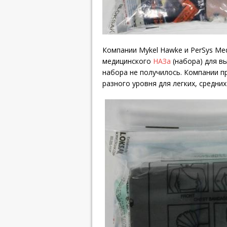
Компании Mykel Hawke и PerSys Me
медицинского
НАЗа
(набора) для в
набора не получилось. Компании п
разного уровня для легких, средни