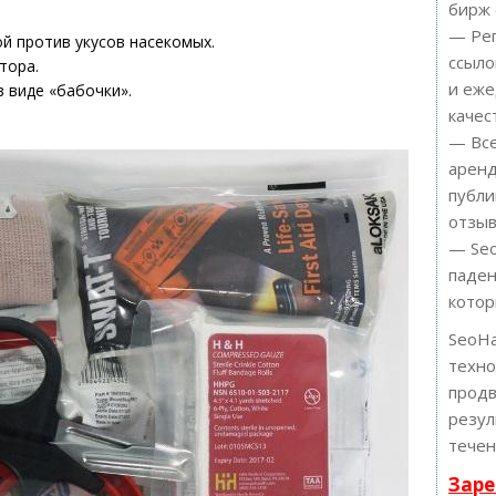
бирж 
— Рег
ой против укусов насекомых.
ссыло
тора.
и еже
в виде «бабочки».
качес
— Все
аренд
публи
отзыв
— Seo
паден
котор
SeoH
техн
продв
резул
течен
Заре