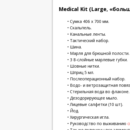
Medical Kit (Large, «бол
• Сумка 406 х 700 мм.
• Скальпель.
• Канальные ленты.
• Тактический набор.
• Шина.
• Марля для брюшной полости.
• 3 8-слойные марлевые губки.
• Шовные нитки.
• Шприц 5 мл.
• Послеоперационный набор.
• Водо- и ветрозащитная повяз
• Стерильная вода во флаконе.
• Дезодорирующее мыло.
• Лицевые салфетки (10 шт).
• Йод.
• Хирургическая игла.
• Руководство по выживанию
с
• Так же включены все элемен