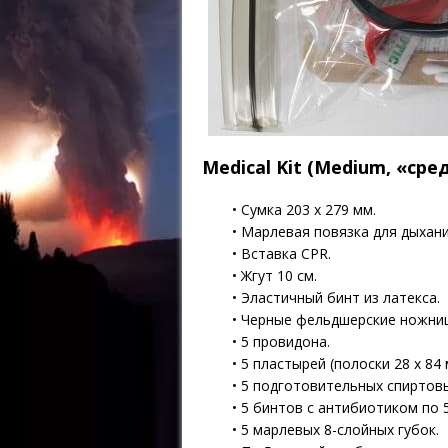
Medical Kit (Medium, «ср
• Сумка 203 х 279 мм.
• Марлевая повязка для дыхани
• Вставка CPR.
• Жгут 10 см.
• Эластичный бинт из латекса.
• Черные фельдшерские ножни
• 5 провидона.
• 5 пластырей (полоски 28 х 84 
• 5 подготовительных спиртов
• 5 бинтов с антибиотиком по 
• 5 марлевых 8-слойных губок.