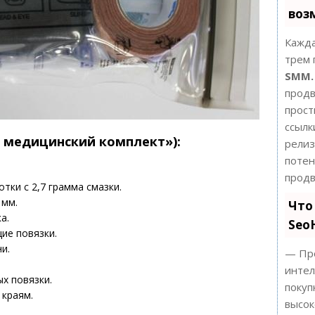
воз
Кажда
трем 
SMM.
продв
прост
ссылк
ый медицинский комплект»):
релиз
поте
продв
отки с 2,7 грамма смазки.
 мм.
Что
а.
Seo
ие повязки.
ни.
— Про
интел
х повязки.
покуп
 краям.
высок