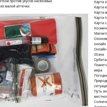
питкой против укусов насекомых.
Карта 
 из малой аптечки.
Карта к
Карта м
Карта 
Карта 
Космич
Магнит
Озоновы
онлайн
Онлайн 
Strava
Орбита
Планета
мира
Погодны
Природ
ситуаци
Путь эк
местнос
Солнечн
Темпер