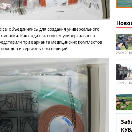
Ново
dical объединились для создания универсального
ыживания. Как водится, совсем универсального
редставили три варианта медицинских комплектов
х походов и серьезных экспедиций.
25.09.201
17.09.201
Заб
КУВ