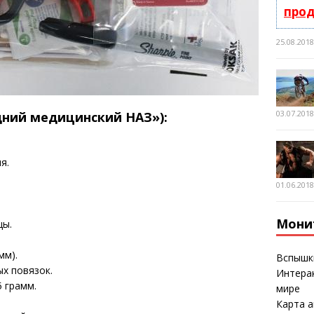
про
25.08.201
03.07.201
едний медицинский НАЗ»):
я.
01.06.201
Мони
цы.
мм).
Вспышк
ых повязок.
Интерак
5 грамм.
мире
Карта а