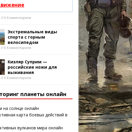
движение
8 // 0 Комментариев
Экстремальные виды
спорта с горным
велосипедом
8 // 0 Комментариев
Кизляр Суприм —
российские ножи для
выживания
8 // 0 Комментариев
торинг планеты онлайн
и на солнце онлайн
тивная карта боевых действий в
ктивных вулканов мира онлайн