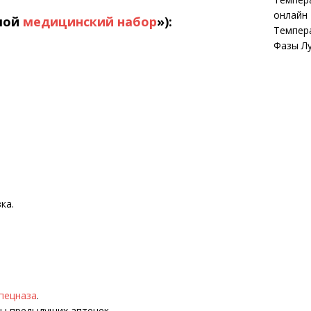
онлайн
ьшой
медицинский набор
»):
Темпер
Фазы Л
ка.
пецназа
.
ты предыдущих аптечек.