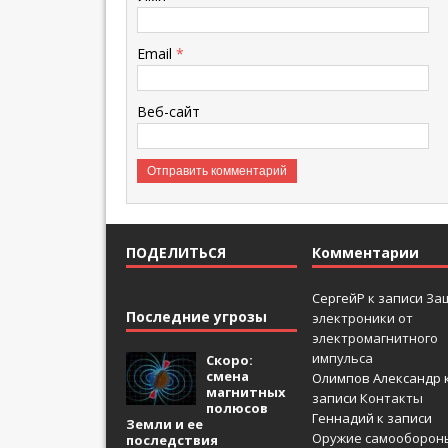
Email
*
Веб-сайт
ПОДЕЛИТЬСЯ
Комментарии
СергейР
к записи
За
Последние угрозы
электроники от
электромагнитного
импульса
Скоро:
смена
Олимпов Александр
магнитных
записи
Контакты
полюсов
Геннадий
к записи
Земли и ее
Оружие самооборон
последствия