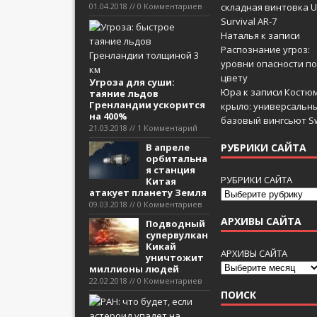
01.04.2018 // 0 Комментариев
складная винтовка U
Survival AR-7
Наталья
к записи
Распознание угроз:
уровни опасности по
цвету
Угроза для суши:
Юра
к записи
Костюм
таяние льдов
Гренландии ускорится
крыло: универсальн
на 400%
базовый вингсьют Sw
21.03.2018 // 1 Комментарий
В апреле
РУБРИКИ САЙТА
орбитальна
я станция
РУБРИКИ САЙТА
Китая
атакует планету Земля
09.03.2018 // 0 Комментариев
АРХИВЫ САЙТА
Подводный
супервулкан
Кикай
АРХИВЫ САЙТА
уничтожит
миллионы людей
22.02.2018 // 0 Комментариев
ПОИСК