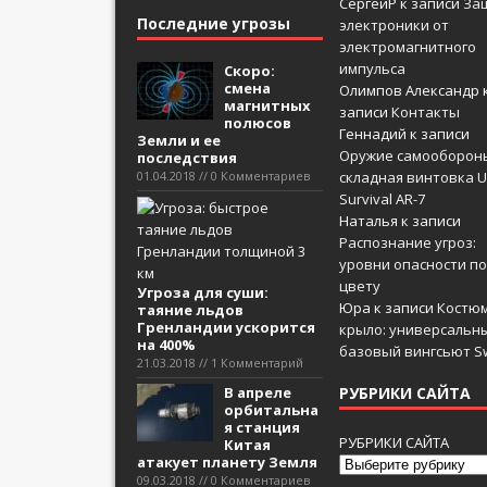
СергейР
к записи
За
Последние угрозы
электроники от
электромагнитного
импульса
Скоро:
смена
Олимпов Александр
магнитных
записи
Контакты
полюсов
Геннадий
к записи
Земли и ее
Оружие самооборон
последствия
01.04.2018 // 0 Комментариев
складная винтовка U
Survival AR-7
Наталья
к записи
Распознание угроз:
уровни опасности по
цвету
Угроза для суши:
Юра
к записи
Костюм
таяние льдов
Гренландии ускорится
крыло: универсальн
на 400%
базовый вингсьют Sw
21.03.2018 // 1 Комментарий
В апреле
РУБРИКИ САЙТА
орбитальна
я станция
РУБРИКИ САЙТА
Китая
атакует планету Земля
09.03.2018 // 0 Комментариев