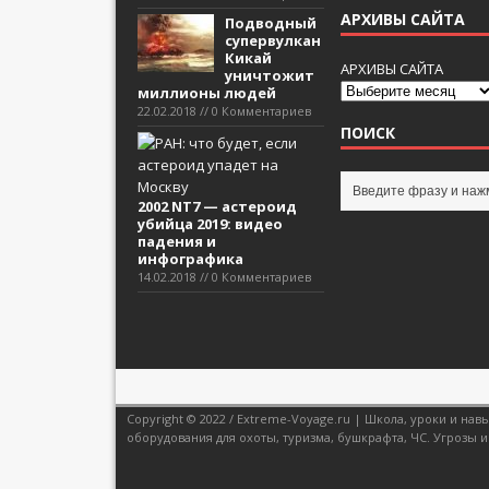
АРХИВЫ САЙТА
Подводный
супервулкан
Кикай
АРХИВЫ САЙТА
уничтожит
миллионы людей
22.02.2018 // 0 Комментариев
ПОИСК
2002 NT7 — астероид
убийца 2019: видео
падения и
инфографика
14.02.2018 // 0 Комментариев
Copyright © 2022 / Extreme-Voyage.ru | Школа, уроки и н
оборудования для охоты, туризма, бушкрафта, ЧС. Угрозы и