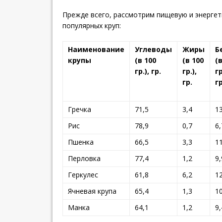
Прежде всего, рассмотрим пищевую и энерге
популярных круп:
Наименование
Углеводы
Жиры
Б
крупы
(в 100
(в 100
(
гр.), гр.
гр.),
гр
гр.
гр
Гречка
71,5
3,4
13
Рис
78,9
0,7
6,
Пшенка
66,5
3,3
11
Перловка
77,4
1,2
9,
Геркулес
61,8
6,2
12
Ячневая крупа
65,4
1,3
1
Манка
64,1
1,2
9,