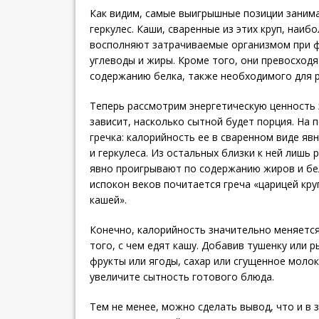
Как видим, самые выигрышные позиции занима
геркулес. Каши, сваренные из этих круп, наиб
восполняют затрачиваемые организмом при ф
углеводы и жиры. Кроме того, они превосходя
содержанию белка, также необходимого для 
Теперь рассмотрим энергетическую ценность 
зависит, насколько сытной будет порция. На 
гречка: калорийность ее в сваренном виде яв
и геркулеса. Из остальных близки к ней лишь р
явно проигрывают по содержанию жиров и бел
испокон веков почитается греча «царицей кру
кашей».
Конечно, калорийность значительно меняется
того, с чем едят кашу. Добавив тушенку или р
фрукты или ягоды, сахар или сгущенное моло
увеличите сытность готового блюда.
Тем не менее, можно сделать вывод, что и в 