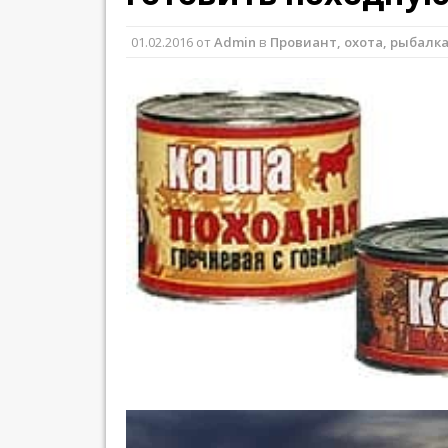
01.02.2016
от
Admin
в
Провиант, охота, рыбалк