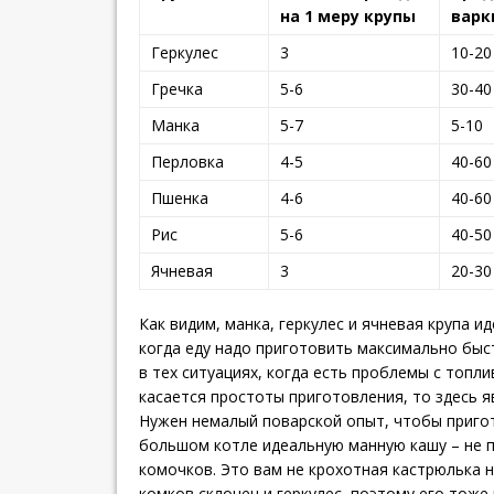
на 1 меру крупы
варк
Геркулес
3
10-20
Гречка
5-6
30-40
Манка
5-7
5-10
Перловка
4-5
40-60
Пшенка
4-6
40-60
Рис
5-6
40-50
Ячневая
3
20-30
Как видим, манка, геркулес и ячневая крупа ид
когда еду надо приготовить максимально быс
в тех ситуациях, когда есть проблемы с топли
касается простоты приготовления, то здесь я
Нужен немалый поварской опыт, чтобы пригот
большом котле идеальную манную кашу – не 
комочков. Это вам не крохотная кастрюлька н
комков склонен и геркулес, поэтому его тож