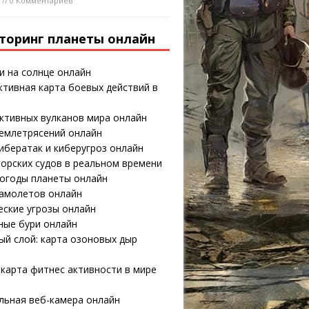
8 // 0 Комментариев
торинг планеты онлайн
и на солнце онлайн
тивная карта боевых действий в
ктивных вулканов мира онлайн
землетрясений онлайн
ибератак и киберугроз онлайн
орских судов в реальном времени
погоды планеты онлайн
самолетов онлайн
еские угрозы онлайн
ные бури онлайн
й слой: карта озоновых дыр
карта фитнес активности в мире
льная веб-камера онлайн