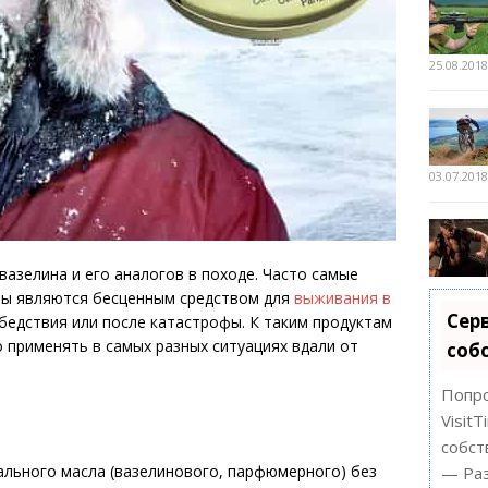
25.08.201
03.07.201
вазелина и его аналогов в походе. Часто самые
ты являются бесценным средством для
выживания в
Сер
 бедствия или после катастрофы. К таким продуктам
 применять в самых разных ситуациях вдали от
соб
Попро
Visit
собст
ального масла (вазелинового, парфюмерного) без
— Раз