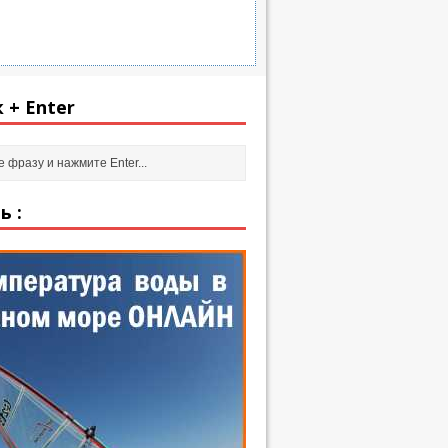
 + Enter
ь :