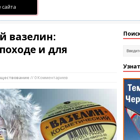
 сайта
й вазелин:
Поиск
походе и для
Узнат
уществование
// 0 Комментариев