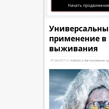
Начать продвижение
Универсальны
применение в 
выживания
07.04.2017
от
Admin
в
Автономное с