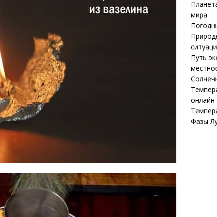
Планета
мира
Погодны
Природ
ситуаци
Путь эк
местнос
Солнечн
Темпер
онлайн
Темпер
Фазы Л