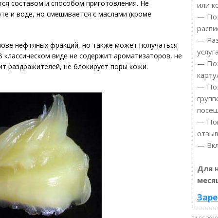
ется составом и способом приготовления. Не
или к
рте и воде, но смешивается с маслами (кроме
— Поз
распи
— Ра
нове нефтяных фракций, но также может получаться
услуг
В классическом виде не содержит ароматизаторов, не
— Поз
ит раздражителей, не блокирует поры кожи.
карту
— Поз
групп
посещ
— Пом
отзыв
— Вкл
Для 
меся
Заре