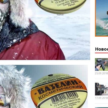
Ново
25.09.201
17.09.201