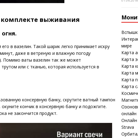
01.06.201
Мони
м комплекте выживания
Вспышк
 огня.
Интерак
мире
его в вазелин. Такой шарик легко принимает искру
Карта а
 минут, даже в ветреную и влажную погоду
Карта 
). Помимо ваты вазелин так же может
Карта к
трутом или с тканью, которая используется в
Карта м
Карта 
Карта 
Космич
зованную консервную банку, скрутите ватный тампон
Магнит
, окуните кончик в консервную банку и подожгите.
Озоновы
ока не закончится продукт.
онлайн
Онлайн 
Strava
Орбита