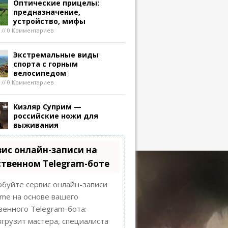
Оптические прицелы:
предназначение,
устройство, мифы
8 // 0 Комментариев
Экстремальные виды
спорта с горным
велосипедом
8 // 0 Комментариев
Кизляр Суприм —
российские ножи для
выживания
вис онлайн-записи на
ственном Telegram-боте
буйте сервис онлайн-записи
Time на основе вашего
венного Telegram-бота:
грузит мастера, специалиста