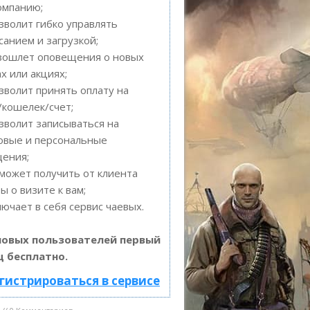
омпанию;
волит гибко управлять
санием и загрузкой;
зошлет оповещения о новых
ах или акциях;
волит принять оплату на
/кошелек/счет;
волит записываться на
овые и персональные
ения;
ожет получить от клиента
ы о визите к вам;
ючает в себя сервис чаевых.
новых пользователей первый
ц бесплатно.
гистрироваться в сервисе