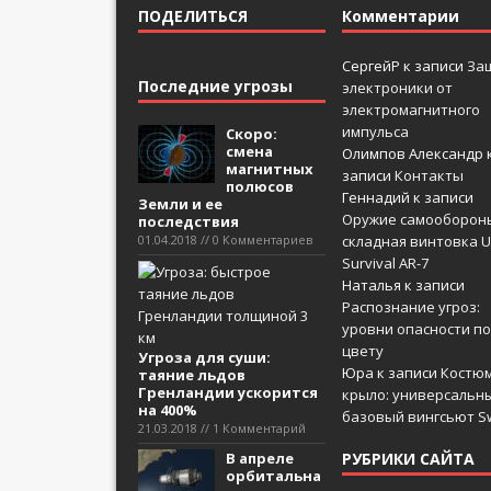
ПОДЕЛИТЬСЯ
Комментарии
СергейР
к записи
За
Последние угрозы
электроники от
электромагнитного
импульса
Скоро:
смена
Олимпов Александр
магнитных
записи
Контакты
полюсов
Геннадий
к записи
Земли и ее
Оружие самооборон
последствия
01.04.2018 // 0 Комментариев
складная винтовка U
Survival AR-7
Наталья
к записи
Распознание угроз:
уровни опасности по
цвету
Угроза для суши:
Юра
к записи
Костюм
таяние льдов
Гренландии ускорится
крыло: универсальн
на 400%
базовый вингсьют Sw
21.03.2018 // 1 Комментарий
В апреле
РУБРИКИ САЙТА
орбитальна