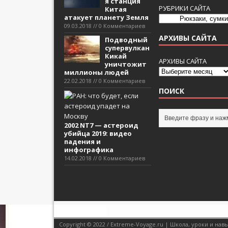
я станция
РУБРИКИ САЙТА
Китая
атакует планету Земля
09.03.2018 // 0 Комментариев
АРХИВЫ САЙТА
Подводный
супервулкан
Кикай
АРХИВЫ САЙТА
уничтожит
миллионы людей
22.02.2018 // 0 Комментариев
ПОИСК
2002 NT7 — астероид
убийца 2019: видео
падения и
инфографика
14.02.2018 // 0 Комментариев
Copyright © 2022 / Extreme-Voyage.ru | Школа, уроки и н