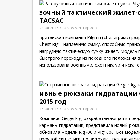
зочный тактический жилет-с
TACSAC
23.04.2015
// 0 Комментариев
Британская компания Pilgrim («Пилигрим») ра
Chest Rig – наплечную сумку, способную тран
нагрудную тактическую сумку-жилет. Модель 
быстрого перехода из походного положения в
использована военными, охотниками и искате
ивные рюкзаки гидратации G
2015 год
15.04.2015
// 0 Комментариев
Компания GeigerRig, разрабатывающая и пре
карманы гидратации, представила новый рюкза
обновила модели Rig700 и Rig1600. Все модел
прочной синтетики, но включают разное чис