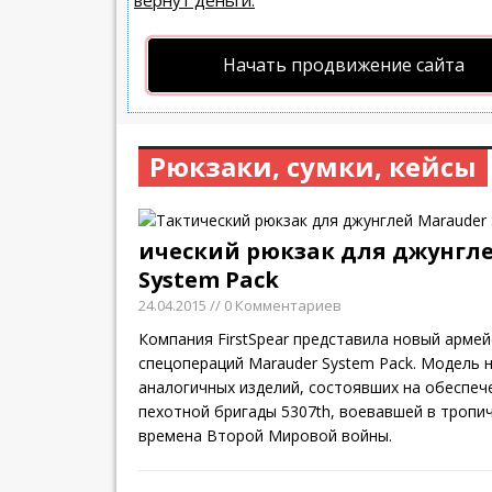
вернут деньги.
Начать продвижение сайта
Рюкзаки, сумки, кейсы
ический рюкзак для джунгл
System Pack
24.04.2015
// 0 Комментариев
Компания FirstSpear представила новый армей
спецопераций Marauder System Pack. Модель н
аналогичных изделий, состоявших на обеспе
пехотной бригады 5307th, воевавшей в тропич
времена Второй Мировой войны.