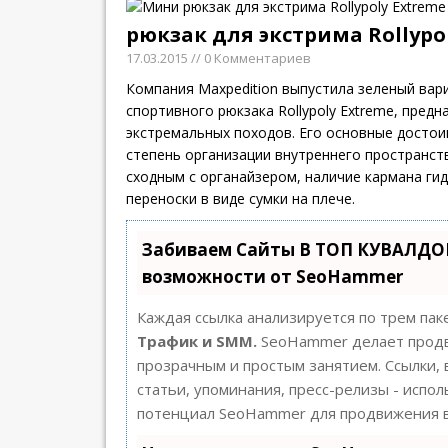
рюкзак для экстрима Rollypo
17.03.2015
// 0 Комментариев
Компания Maxpedition выпустила зеленый вар
спортивного рюкзака Rollypoly Extreme, предн
экстремальных походов. Его основные достои
степень организации внутреннего пространств
сходным с органайзером, наличие кармана ги
переноски в виде сумки на плече.
Забиваем Сайты В ТОП КУВАЛДОЙ
возможности от SeoHammer
Каждая ссылка анализируется по трем пак
Трафик и SMM.
SeoHammer делает продв
прозрачным и простым занятием. Ссылки, 
статьи, упоминания, пресс-релизы - испо
потенциал SeoHammer для продвижения в